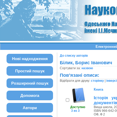
Електронний
До списку авторів
Нові надходження
Білик, Борис Іванович
Сортувати за:
назвою
Простий пошук
Пов’язані описи:
Відібрати для друку:
сторінку
|
інверс
Розширений пошук
Книга
Допомога
Історія у
документі
Доступно
Вища школа, 20
Автори
3 из 3
ISBN 966-642-0
ОФ, Ф 2