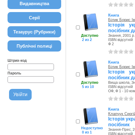
Видавництва
Книга
Серії
Білик Борис І
Історія у
посібник д
Тезаурус (Рубрики)
Доступно
Знання, 2001 р.
2 из 2
ISBN відсутній
Ф 2
Публічні полиці
Штрих-код
Книга
Білик Борис І
Історія у
Пароль
посібник дл
Доступно
Вища школа, Зн
5 из 10
ISBN відсутній
ОФ, Ф 1 - 10 комн
Книга
Клапчук Сергі
Історія ук
посібник
Недоступно
Знання-Прес, 2
0 из 1
ISBN відсутній