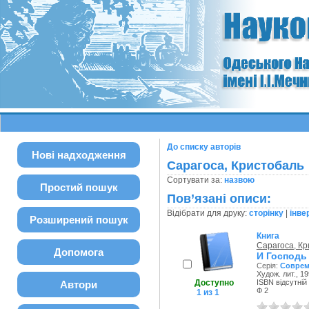
До списку авторів
Нові надходження
Сарагоса, Кристобаль
Сортувати за:
назвою
Простий пошук
Пов’язані описи:
Відібрати для друку:
сторінку
|
інве
Розширений пошук
Книга
Сарагоса, К
Допомога
И Господь
Серія:
Соврем
Худож. лит., 19
Доступно
ISBN відсутній
Автори
Ф 2
1 из 1