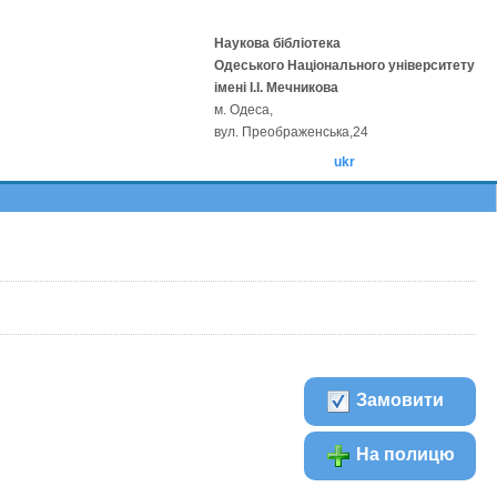
Наукова бібліотека
Одеського Національного університету
імені І.І. Мечникова
м. Одеса,
вул. Преображенська,24
ukr
Замовити
На полицю