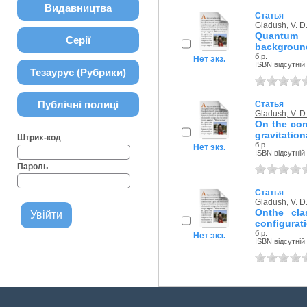
Видавництва
Статья
Gladush, V. D
Quantum 
Серії
backgroun
б.р.
Нет экз.
ISBN відсутній
Тезаурус (Рубрики)
Публічні полиці
Статья
Gladush, V. D
On the con
gravitation
Штрих-код
б.р.
Нет экз.
ISBN відсутній
Пароль
Статья
Gladush, V. D
Onthe cla
configurati
б.р.
Нет экз.
ISBN відсутній