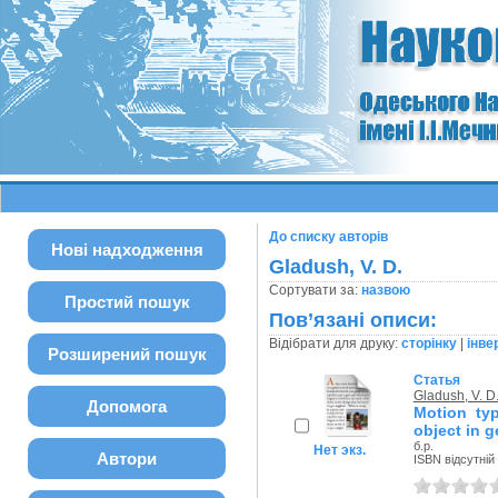
До списку авторів
Нові надходження
Gladush, V. D.
Сортувати за:
назвою
Простий пошук
Пов’язані описи:
Відібрати для друку:
сторінку
|
інве
Розширений пошук
Статья
Gladush, V. D
Допомога
Motion typ
object in ge
б.р.
Нет экз.
Автори
ISBN відсутній