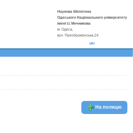
Наукова бібліотека
Одеського Національного університету
імені І.І. Мечникова
м. Одеса,
вул. Преображенська,24
ukr
На полицю