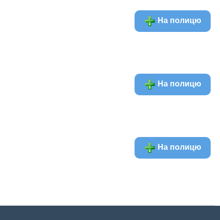
На полицю
На полицю
На полицю