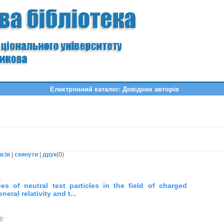
Електронний каталог: Довідник авторів
рсія
|
скинути
|
друк
(
0
)
.
es of neutral test particles in the field of charged
neral relativity and t...