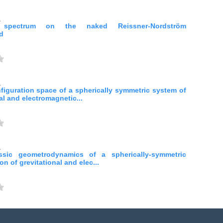
.
spectrum on the naked Reissner-Nordström
d
.
figuration space of a spherically symmetric system of
al and electromagnetic...
.
ssic geometrodynamics of a spherically-symmetric
on of grevitational and elec...