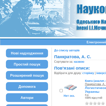
Електронний
До списку авторів
Нові надходження
Панкратова, А. С.
Сортувати за:
назвою
Простий пошук
Пов’язані описи:
Відібрати для друку:
сторінку
|
інверс
Розширений пошук
Книга (аналит.
Панкратова, А. 
Допомога
Логистичес
Украины
б.р.
Нет экз.
Автори
ISBN відсутній