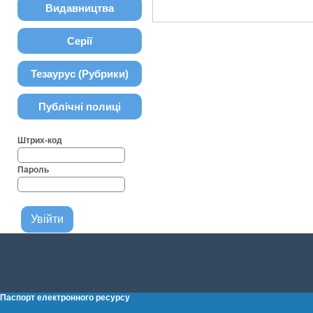
Видавництва
Серії
Тезаурус (Рубрики)
Публічні полиці
Штрих-код
Пароль
Паспорт електронного ресурсу