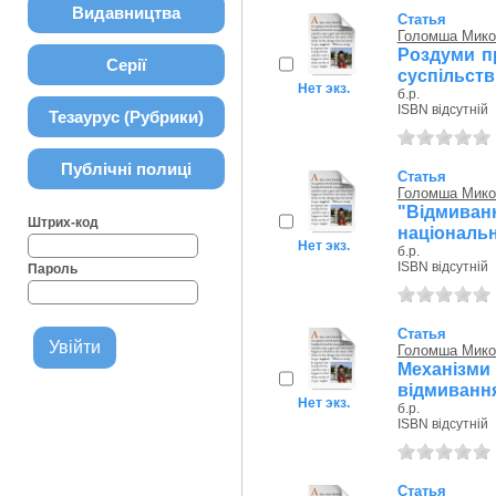
Видавництва
Статья
Голомша Мико
Роздуми пр
Серії
суспільств
Нет экз.
б.р.
ISBN відсутній
Тезаурус (Рубрики)
Публічні полиці
Статья
Голомша Мико
"Відмиван
Штрих-код
національн
Нет экз.
б.р.
ISBN відсутній
Пароль
Статья
Голомша Мико
Механізми 
відмиванн
Нет экз.
б.р.
ISBN відсутній
Статья