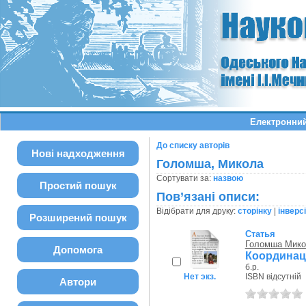
Електронний
До списку авторів
Нові надходження
Голомша, Микола
Сортувати за:
назвою
Простий пошук
Пов’язані описи:
Відібрати для друку:
сторінку
|
інверс
Розширений пошук
Статья
Голомша Мико
Допомога
Координаці
б.р.
Нет экз.
ISBN відсутній
Автори