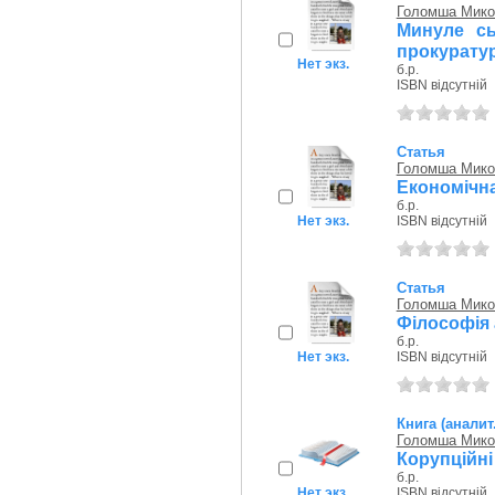
Голомша Мико
Минуле сь
прокурату
Нет экз.
б.р.
ISBN відсутній
Статья
Голомша Мико
Економічна
б.р.
Нет экз.
ISBN відсутній
Статья
Голомша Мико
Філософія 
б.р.
Нет экз.
ISBN відсутній
Книга (аналит
Голомша Мико
Корупційні
б.р.
Нет экз.
ISBN відсутній