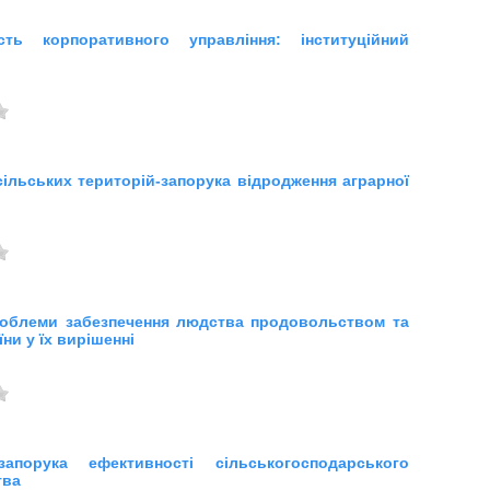
ість корпоративного управління: інституційний
сільських територій-запорука відродження аграрної
роблеми забезпечення людства продовольством та
їни у їх вирішенні
апорука ефективності сільськогосподарського
тва