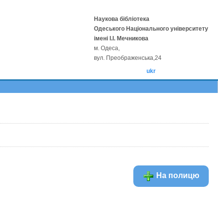
Наукова бібліотека
Одеського Національного університету
імені І.І. Мечникова
м. Одеса,
вул. Преображенська,24
ukr
На полицю