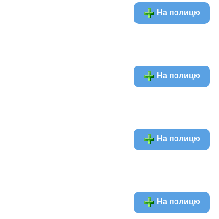
На полицю
На полицю
На полицю
На полицю