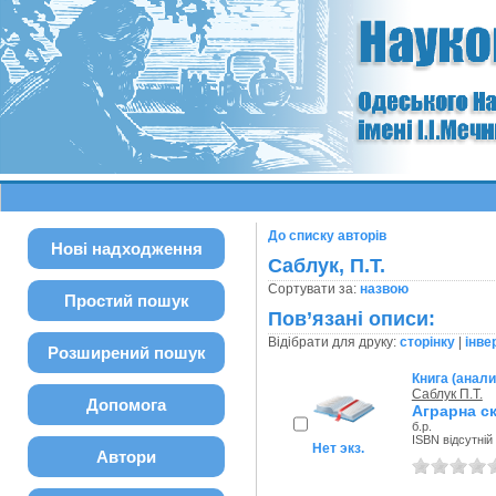
До списку авторів
Нові надходження
Саблук, П.Т.
Сортувати за:
назвою
Простий пошук
Пов’язані описи:
Відібрати для друку:
сторінку
|
інве
Розширений пошук
Книга (анали
Саблук П.Т.
Допомога
Аграрна с
б.р.
ISBN відсутній
Нет экз.
Автори