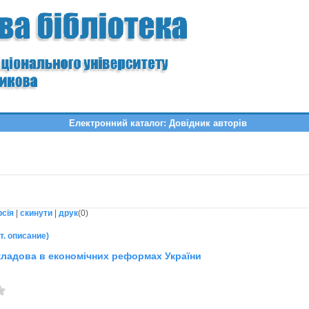
Електронний каталог: Довідник авторів
рсія
|
скинути
|
друк
(
0
)
т. описание)
кладова в економічних реформах України