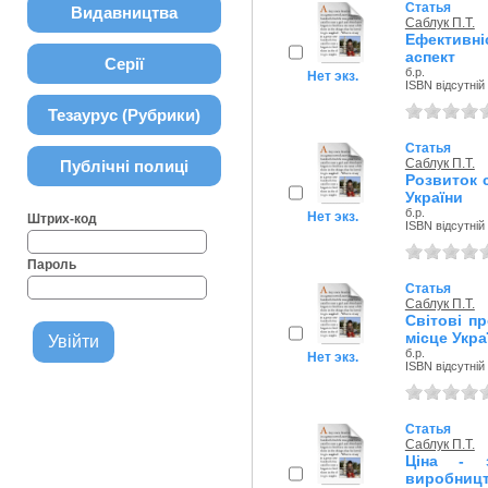
Статья
Видавництва
Саблук П.Т.
Ефективн
аспект
Серії
б.р.
Нет экз.
ISBN відсутній
Тезаурус (Рубрики)
Статья
Саблук П.Т.
Публічні полиці
Розвиток 
України
б.р.
Нет экз.
Штрих-код
ISBN відсутній
Пароль
Статья
Саблук П.Т.
Світові п
місце Укра
б.р.
Нет экз.
ISBN відсутній
Статья
Саблук П.Т.
Ціна - з
виробниц