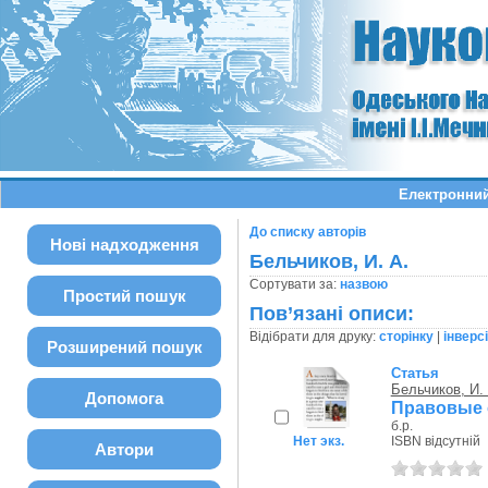
Електронний
До списку авторів
Нові надходження
Бельчиков, И. А.
Сортувати за:
назвою
Простий пошук
Пов’язані описи:
Відібрати для друку:
сторінку
|
інверс
Розширений пошук
Статья
Бельчиков, И. 
Допомога
Правовые 
б.р.
Нет экз.
ISBN відсутній
Автори