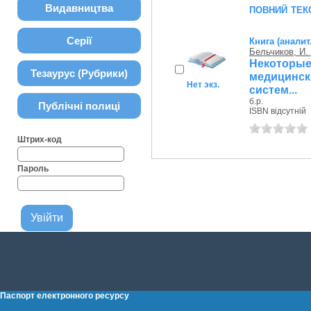
повний тек
Видавництва
Серії
Книга (аналит
Бельчиков, И. 
Некоторы
Тезаурус (Рубрики)
медицинск
Нет экз.
систем...
б.р.
Публічні полиці
ISBN відсутній
Штрих-код
Пароль
Паспорт електронного ресурсу