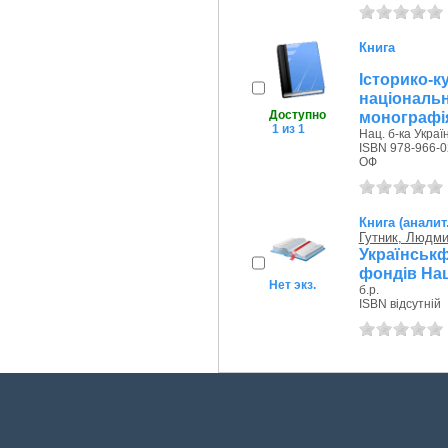
Книга
Історико-
національ
Доступно
монографі
1 из 1
Нац. б-ка Україн
ISBN 978-966-0
ОФ
Книга (аналит
Гутник, Людм
Українськ
фондів Наці
Нет экз.
б.р.
ISBN відсутній