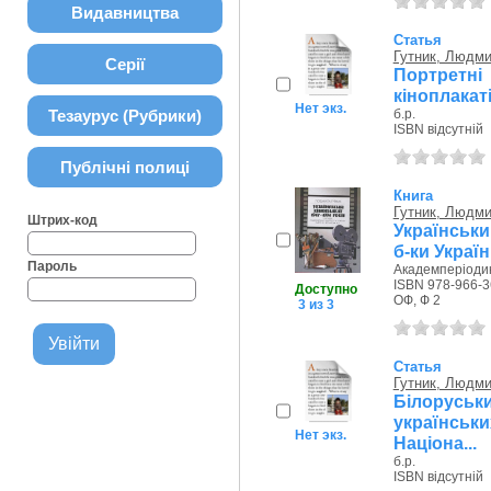
Видавництва
Статья
Гутник, Людм
Серії
Портретн
кіноплакаті
Нет экз.
Тезаурус (Рубрики)
б.р.
ISBN відсутній
Публічні полиці
Книга
Гутник, Людм
Штрих-код
Українськи
б-ки Україн
Пароль
Академперіодик
ISBN 978-966-3
Доступно
ОФ, Ф 2
3 из 3
Статья
Гутник, Людм
Білорусь
українсь
Нет экз.
Націона...
б.р.
ISBN відсутній