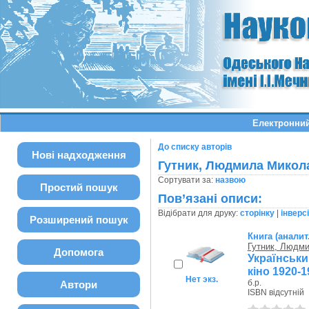
Електронний
До списку авторів
Нові надходження
Гутник, Людмила Микол
Сортувати за:
назвою
Простий пошук
Пов’язані описи:
Відібрати для друку:
сторінку
|
інверс
Розширений пошук
Книга (аналит
Гутник, Людм
Допомога
Українськи
кіно 1920-1
Нет экз.
б.р.
Автори
ISBN відсутній