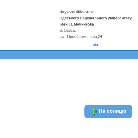
Наукова бібліотека
Одеського Національного університету
імені І.І. Мечникова
м. Одеса,
вул. Преображенська,24
ukr
На полицю