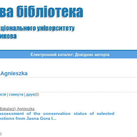
Електронний каталог: Довідник авторів
 Agnieszka
рсія
|
скинути
|
друк
(
0
)
Bakalarz), Agnieszka
 assessment of the conservation status of selected
lections from Jasna Gora l...