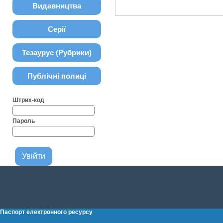
Видавництва
Серії
Тезаурус (Рубрики)
Публічні полиці
Штрих-код
Пароль
Паспорт електронного ресурсу