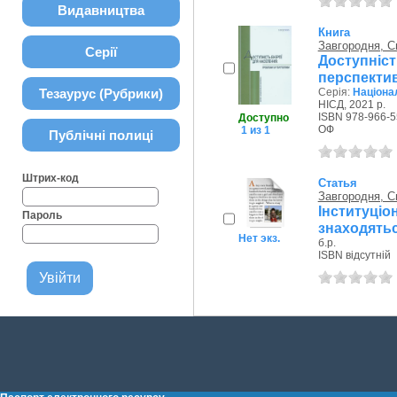
Видавництва
Книга
Завгородня, С
Серії
Доступніс
перспективи
Тезаурус (Рубрики)
Серія:
Націона
НІСД, 2021 р.
ISBN 978-966-5
Доступно
ОФ
1 из 1
Публічні полиці
Штрих-код
Статья
Завгородня, С
Інституці
Пароль
знаходятьс
Нет экз.
б.р.
ISBN відсутній