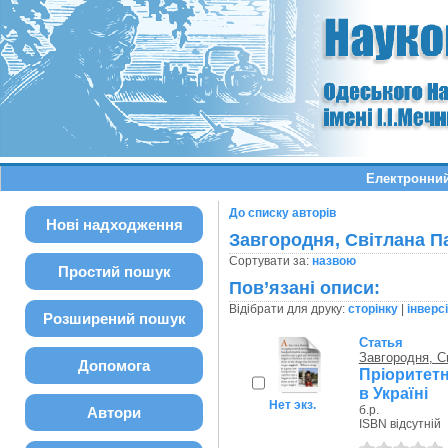
Електронний
До списку авторів
Нові надходження
Завгородня, Світлана П
Сортувати за:
назвою
Простий пошук
Пов’язані описи:
Відібрати для друку:
сторінку
|
інверс
Розширений пошук
Статья
Завгородня, С
Допомога
Пріоритетн
в Україні
Нет экз.
б.р.
Автори
ISBN відсутній