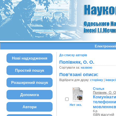
Електронний
До списку авторів
Нові надходження
Попівняк, О. О.
Сортувати за:
назвою
Простий пошук
Пов’язані описи:
Відібрати для друку:
сторінку
|
інверс
Розширений пошук
Статья
Попівняк, О. О
Допомога
Комуніка
телефон
Нет экз.
мовленнєво
Автори
б.р.
ISBN відсутній