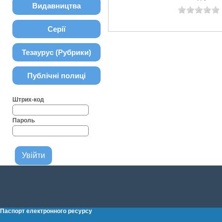
Видавництва
Серії
Тезаурус (Рубрики)
Публічні полиці
Штрих-код
Пароль
Паспорт електронного ресурсу