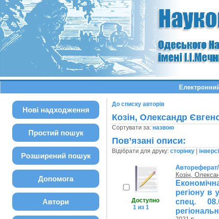
Електронний
До списку авторів
Нові надходження
Козін, Олександр Євген
Сортувати за:
назвою
Простий пошук
Пов’язані описи:
Відібрати для друку:
сторінку
|
інверс
Розширений пошук
Автореферат
Козін, Олекса
Допомога
Економічн
регіону в 
Доступно
спец. 08
Автори
1 из 1
регіональна