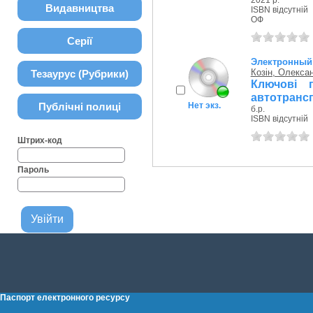
2021 р.
Видавництва
ISBN відсутній
ОФ
Серії
Электронный 
Козін, Олекса
Тезаурус (Рубрики)
Ключові 
автотрансп
Публічні полиці
Нет экз.
б.р.
ISBN відсутній
Штрих-код
Пароль
Паспорт електронного ресурсу