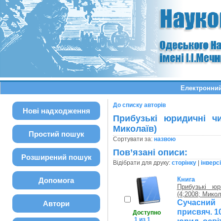
Електронний
До списку авторів
Нові надходження
Прибузькі юридичні чи
Миколаїв)
Простий пошук
Сортувати за:
назвою
Пов’язані описи:
Розширений пошук
Відібрати для друку:
сторінку
|
інверс
Книга
Допомога
Прибузькі юр
(4;2008; Микол
Сучасний 
Автори
присвяч. 1
Доступно
1 из 1