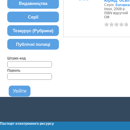
юрид. осві
Видавництва
Серія:
European
Іліон, 2008 р.
ISBN відсутній
Серії
ОФ
Тезаурус (Рубрики)
Публічні полиці
Штрих-код
Пароль
Паспорт електронного ресурсу