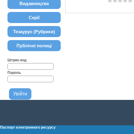
Видавництва
Серії
Тезаурус (Рубрики)
Публічні полиці
Штрих-код
Пароль
Паспорт електронного ресурсу