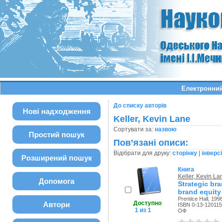
Електронний
До списку авторів
Нові надходження
Keller, Kevin Lane
Сортувати за:
назвою
Простий пошук
Пов’язані описи:
Відібрати для друку:
сторінку
|
інверс
Розширений пошук
Книга
Keller, Kevin La
Допомога
Strategic br
brand equity
Prentice Hall, 1998
Доступно
Автори
ISBN 0-13-120115
1 из 1
ОФ