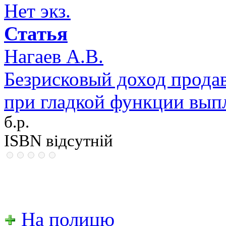
Нет экз.
Статья
Нагаев А.В.
Безрисковый доход прода
при гладкой функции вып
б.р.
ISBN відсутній
На полицю