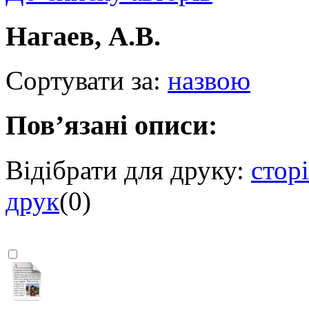
Нагаев, А.В.
Сортувати за:
назвою
Пов’язані описи:
Відібрати для друку:
стор
друк
(
0
)