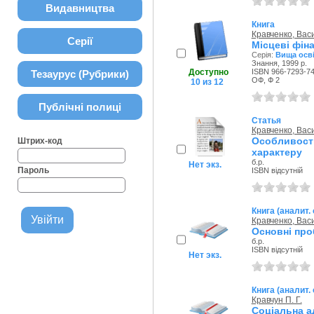
Видавництва
Книга
Кравченко, Вас
Серії
Місцеві фіна
Серія:
Вища осві
Знання, 1999 р.
Доступно
ISBN 966-7293-74
Тезаурус (Рубрики)
ОФ, Ф 2
10 из 12
Публічні полиці
Статья
Кравченко, Вас
Особливос
Штрих-код
характеру
б.р.
Нет экз.
Пароль
ISBN відсутній
Книга (аналит.
Кравченко, Вас
Основні про
б.р.
ISBN відсутній
Нет экз.
Книга (аналит.
Кравчун П. Г.
Соціальна а