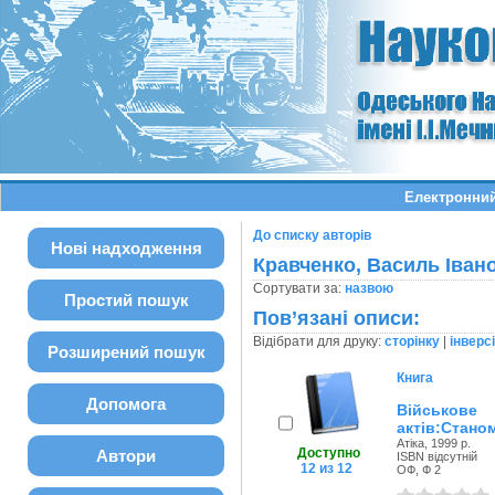
Електронний
До списку авторів
Нові надходження
Кравченко, Василь Іван
Сортувати за:
назвою
Простий пошук
Пов’язані описи:
Відібрати для друку:
сторінку
|
інверс
Розширений пошук
Книга
Допомога
Військове
актів:Стано
Атіка, 1999 р.
Доступно
Автори
ISBN відсутній
12 из 12
ОФ, Ф 2