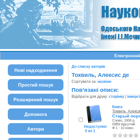
Електронний
До списку авторів
Нові надходження
Токвиль, Алексис де
Сортувати за:
назвою
Простий пошук
Пов’язані описи:
Відібрати для друку:
сторінку
|
інверс
Розширений пошук
Книга
Токвиль, Алекси
Допомога
Старый пор
Слово, 1906 р.
ISBN відсутній
Недоступно
Ф 1 - 10 комн.
Автори
0 из 1