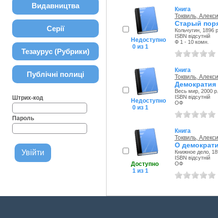
Видавництва
Книга
Токвиль, Алекси
Старый пор
Серії
Кольчугин, 1896 р
ISBN відсутній
Недоступно
Ф 1 - 10 комн.
0 из 1
Тезаурус (Рубрики)
Книга
Публічні полиці
Токвиль, Алекси
Демократия
Весь мир, 2000 р
ISBN відсутній
Штрих-код
Недоступно
ОФ
0 из 1
Пароль
Книга
Токвиль, Алекси
О демократи
Книжное дело, 18
ISBN відсутній
Доступно
ОФ
1 из 1