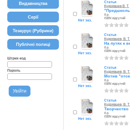
Статья
Видавництва
Кудрявцев В. Т.
"Предшкольн
б.р.
Серії
ISBN відсутній
Нет экз.
Тезаурус (Рубрики)
Статья
Кудрявцев, В. Т.
На путях к 
Публічні полиці
б.р.
ISBN відсутній
Нет экз.
Штрих-код
Статья
Пароль
Кудрявцев, В. Т.
Мотив "отсе
б.р.
ISBN відсутній
Нет экз.
Статья
Кудрявцев, В. Т.
Творчество 
б.р.
ISBN відсутній
Нет экз.