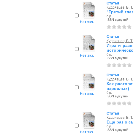
Статья
Кудрявцев, В. Т.
"Третий гла
б.р.
ISBN відсутній
Нет экз.
Статья
Кудрявцев, В. Т.
Игра и разв
историческ
б.р.
Нет экз.
ISBN відсутній
Статья
Кудрявцев, В. Т.
Как растопи
взрослых)
б.р.
Нет экз.
ISBN відсутній
Статья
Кудрявцев, В. Т.
Еще раз о 
б.р.
ISBN відсутній
Нет экз.