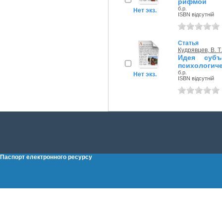
рифмой
б.р.
Нет экз.
ISBN відсутній
Статья
Кудрявцев, В. Т.
Идея субъ
психологиче
б.р.
Нет экз.
ISBN відсутній
Паспорт електронного ресурсу