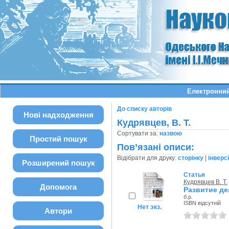
Електронний
До списку авторів
Нові надходження
Кудрявцев, В. Т.
Сортувати за:
назвою
Простий пошук
Пов’язані описи:
Відібрати для друку:
сторінку
|
інверс
Розширений пошук
Статья
Кудрявцев В. Т.
Допомога
Развитие де
б.р.
ISBN відсутній
Нет экз.
Автори