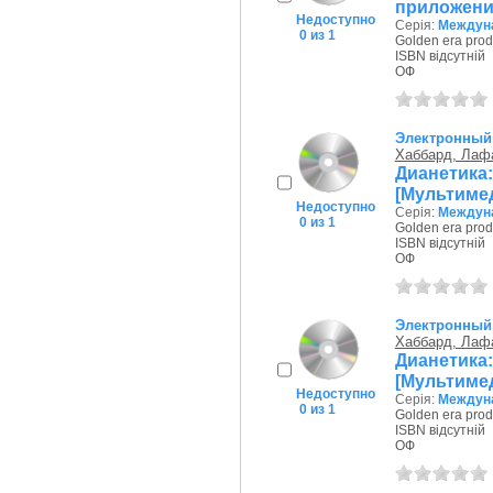
приложени
Недоступно
Серія:
Междуна
0 из 1
Golden era prod
ISBN відсутній
ОФ
Электронный
Хаббард, Лаф
Дианетика:
[Мультиме
Недоступно
Серія:
Междуна
0 из 1
Golden era prod
ISBN відсутній
ОФ
Электронный
Хаббард, Лаф
Дианетика:
[Мультиме
Недоступно
Серія:
Междуна
0 из 1
Golden era prod
ISBN відсутній
ОФ