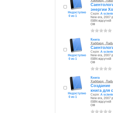
Хаббард, Лаф
Саентолог
энергии Х
Недоступно
Серія:
A scient
0 из 1
New era, 2007 р
ISBN відсутній
ОФ
Книга
Хаббард, Лаф
Саентологи
Серія:
A scient
Недоступно
New era, 2007 р
0 из 1
ISBN відсутній
ОФ
Книга
Хаббард, Лаф
Создание 
книга для 
Недоступно
Серія:
A scient
0 из 1
New era, 2007 р
ISBN відсутній
ОФ