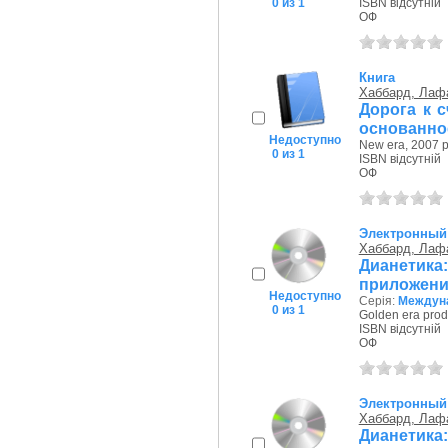
0 из 1
ISBN відсутній
ОФ
Книга
Хаббард, Лаф
Дорога к 
основанно
Недоступно
New era, 2007 р
0 из 1
ISBN відсутній
ОФ
Электронный
Хаббард, Лаф
Дианетика
приложени
Недоступно
Серія:
Междуна
0 из 1
Golden era prod
ISBN відсутній
ОФ
Электронный
Хаббард, Лаф
Дианетика: