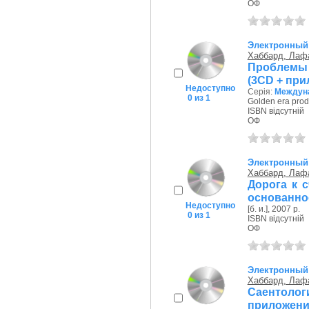
ОФ
Электронный
Хаббард, Лаф
Проблемы 
(3CD + пр
Недоступно
Серія:
Междуна
0 из 1
Golden era prod
ISBN відсутній
ОФ
Электронный
Хаббард, Лаф
Дорога к 
основанное
Недоступно
[б. и.], 2007 р.
0 из 1
ISBN відсутній
ОФ
Электронный
Хаббард, Лаф
Саентоло
приложени