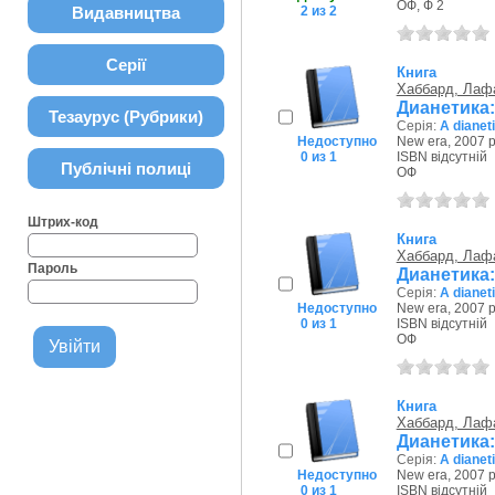
ОФ, Ф 2
Видавництва
2 из 2
Серії
Книга
Хаббард, Лаф
Дианетика
Тезаурус (Рубрики)
Серія:
A dianet
Недоступно
New era, 2007 р
0 из 1
ISBN відсутній
Публічні полиці
ОФ
Штрих-код
Книга
Хаббард, Лаф
Пароль
Дианетика
Серія:
A dianet
Недоступно
New era, 2007 р
0 из 1
ISBN відсутній
ОФ
Книга
Хаббард, Лаф
Дианетика:
Серія:
A dianet
Недоступно
New era, 2007 р
0 из 1
ISBN відсутній