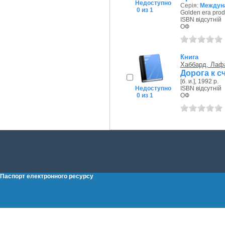
Недоступно
Серія:
Междуна
0 из 1
Golden era prod
ISBN відсутній
ОФ
Книга
Хаббард, Лаф
Дорога к с
[б. и.], 1992 р.
Недоступно
ISBN відсутній
0 из 1
ОФ
Паспорт електронного ресурсу