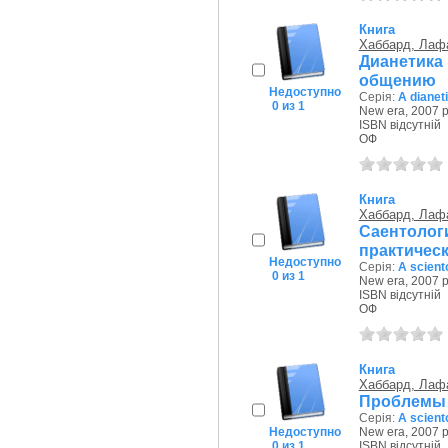
Книга
Хаббард, Лаф
Дианетик
общению
Недоступно
Серія:
A dianet
0 из 1
New era, 2007 р
ISBN відсутній
ОФ
Книга
Хаббард, Лаф
Саентологи
практичес
Недоступно
Серія:
A scient
0 из 1
New era, 2007 р
ISBN відсутній
ОФ
Книга
Хаббард, Лаф
Проблемы 
Серія:
A scient
Недоступно
New era, 2007 р
0 из 1
ISBN відсутній