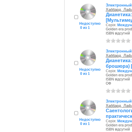
Электронный
Хаббард, Лаф
Дианетика:
[Мультиме
Недоступно
Серія:
Междуна
0 из 1
Golden era prod
ISBN відсутній
Электронный
Хаббард, Лаф
Дианетик
брошюра) 
Недоступно
Серія:
Междуна
0 из 1
Golden era prod
ISBN відсутній
ОФ
Электронный
Хаббард, Лаф
Саентологи
практическ
Недоступно
Серія:
Междуна
0 из 1
Golden era prod
ISBN відсутній