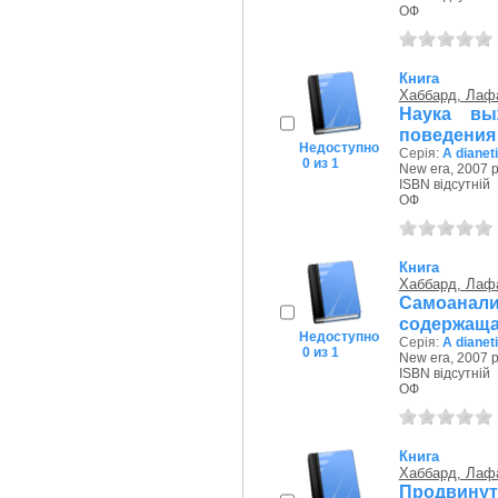
ОФ
Книга
Хаббард, Лаф
Наука вы
поведения
Недоступно
Серія:
A dianet
0 из 1
New era, 2007 р
ISBN відсутній
ОФ
Книга
Хаббард, Лаф
Самоанали
содержащая
Недоступно
Серія:
A dianet
0 из 1
New era, 2007 р
ISBN відсутній
ОФ
Книга
Хаббард, Лаф
Продвинут