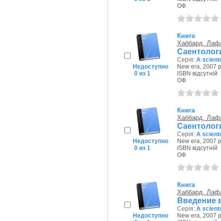
ОФ
Книга
Хаббард, Лаф
Саентологи
Серія:
A scient
Недоступно
New era, 2007 р
0 из 1
ISBN відсутній
ОФ
Книга
Хаббард, Лаф
Саентологи
Серія:
A scient
Недоступно
New era, 2007 р
0 из 1
ISBN відсутній
ОФ
Книга
Хаббард, Лаф
Введение 
Серія:
A scient
Недоступно
New era, 2007 р