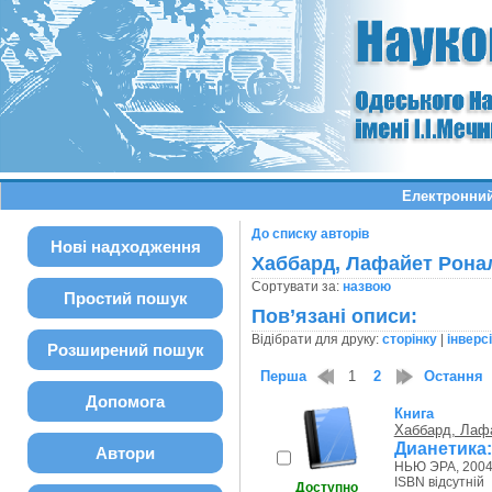
Електронний
До списку авторів
Нові надходження
Хаббард, Лафайет Рона
Сортувати за:
назвою
Простий пошук
Пов’язані описи:
Відібрати для друку:
сторінку
|
інверс
Розширений пошук
Перша
1
2
Остання
Допомога
Книга
Хаббард, Лаф
Дианетика:
Автори
НЬЮ ЭРА, 2004
ISBN відсутній
Доступно