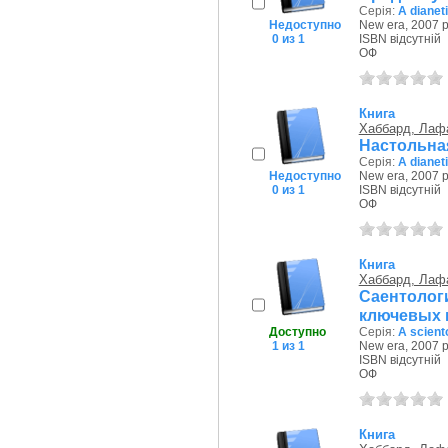
Серія:
A dianet
Недоступно
New era, 2007 р
0 из 1
ISBN відсутній
ОФ
Книга
Хаббард, Лаф
Настольна
Серія:
A dianet
Недоступно
New era, 2007 р
0 из 1
ISBN відсутній
ОФ
Книга
Хаббард, Лаф
Саентолог
ключевых и
Доступно
Серія:
A scient
1 из 1
New era, 2007 р
ISBN відсутній
ОФ
Книга