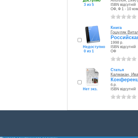
Доступно
Аполлон, 1996 
3 из 5
ISBN відсутній
ОФ, Ф 1 - 10 ком
Книга
Гошуляк Вита
Российска
1998 р.
Недоступно
ISBN відсутній
0 из 1
ОФ
Статья
Калмакан, Ив
Конференц
б.р.
Нет экз.
ISBN відсутній