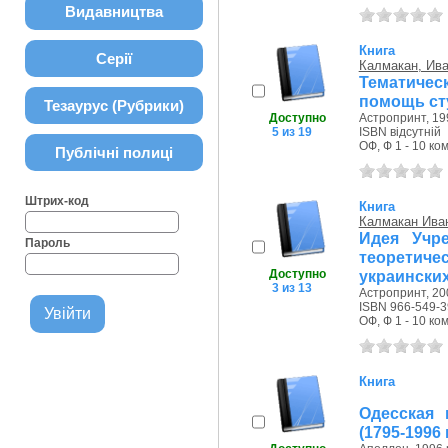
Видавництва
Книга
Серії
Калмакан, Ив
Тематическ
помощь студ
Тезаурус (Рубрики)
Доступно
Астропринт, 19
5 из 19
ISBN відсутній
ОФ, Ф 1 - 10 ком
Публічні полиці
Штрих-код
Книга
Калмакан Ива
Идея Учр
Пароль
теорети
Доступно
украинских 
3 из 13
Астропринт, 20
ISBN 966-549-3
ОФ, Ф 1 - 10 ком
Книга
Одесская 
(1795-1996 г