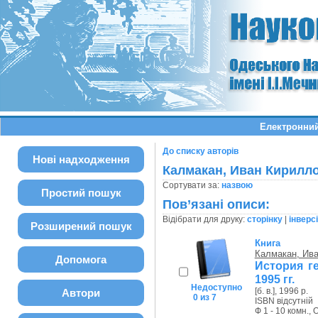
Електронний
До списку авторів
Нові надходження
Калмакан, Иван Кирилл
Сортувати за:
назвою
Простий пошук
Пов’язані описи:
Відібрати для друку:
сторінку
|
інверс
Розширений пошук
Книга
Калмакан, Ив
Допомога
История г
1995 гг.
Недоступно
[б. в.], 1996 р.
Автори
0 из 7
ISBN відсутній
Ф 1 - 10 комн., 