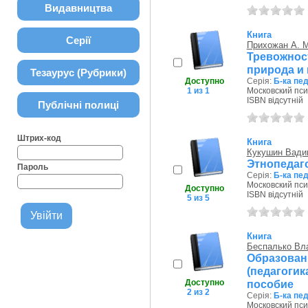
Видавництва
Книга
Серії
Прихожан А. М
Тревожнос
природа и
Тезаурус (Рубрики)
Доступно
Серія:
Б-ка пе
1 из 1
Московский пси
ISBN відсутній
Публічні полиці
Штрих-код
Книга
Кукушин Вади
Этнопедаго
Пароль
Серія:
Б-ка пе
Московский пси
Доступно
ISBN відсутній
5 из 5
Книга
Беспалько Вл
Образован
(педагоги
Доступно
пособие
2 из 2
Серія:
Б-ка пе
Московский пси