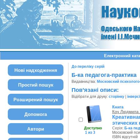
Електронний ката
До переліку серій
Нові надходження
Б-ка педагога-практика
Видавництва:
Московский психолого
Простий пошук
Пов’язані описи:
Відібрати для друку:
сторінку
|
інверс
Розширений пошук
Книга
Коч Людмила 
Допомога
Креативна
этических 
Доступно
Серія:
Б-ка пе
Автори
1 из 3
Московский пси
ISBN відсутній