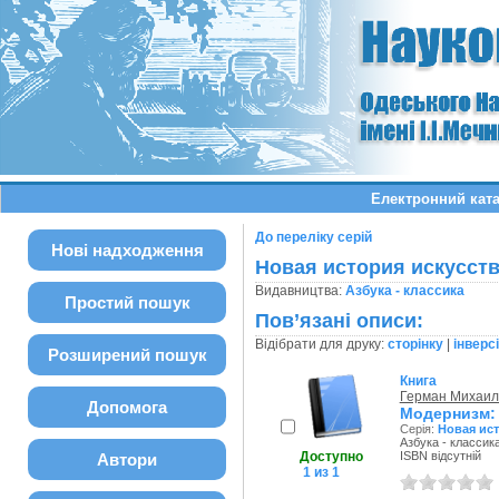
Електронний ката
До переліку серій
Нові надходження
Новая история искусст
Видавництва:
Азбука - классика
Простий пошук
Пов’язані описи:
Відібрати для друку:
сторінку
|
інверс
Розширений пошук
Книга
Герман Михаил
Допомога
Модернизм: 
Серія:
Новая ист
Азбука - классика
Доступно
ISBN відсутній
Автори
1 из 1