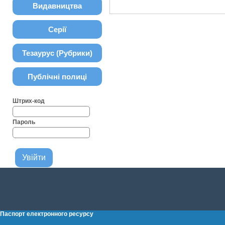
Видавництва
Серії
Тезаурус (Рубрики)
Публічні полиці
Штрих-код
Пароль
Паспорт електронного ресурсу