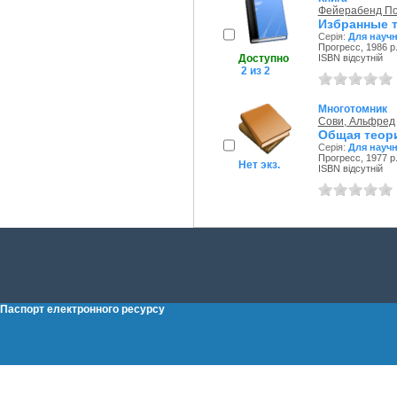
Фейерабенд П
Избранные т
Серія:
Для науч
Прогресс, 1986 р
Доступно
ISBN відсутній
2 из 2
Многотомник
Сови, Альфред
Общая теор
Серія:
Для науч
Прогресс, 1977 р
Нет экз.
ISBN відсутній
Паспорт електронного ресурсу