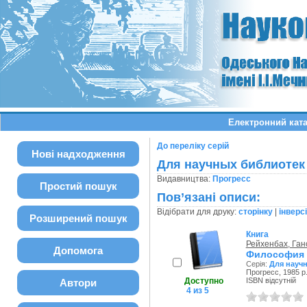
Електронний ката
До переліку серій
Нові надходження
Для научных библиотек
Видавництва:
Прогресс
Простий пошук
Пов’язані описи:
Відібрати для друку:
сторінку
|
інверс
Розширений пошук
Книга
Рейхенбах, Ган
Допомога
Философия 
Серія:
Для науч
Прогресс, 1985 р
Доступно
ISBN відсутній
Автори
4 из 5