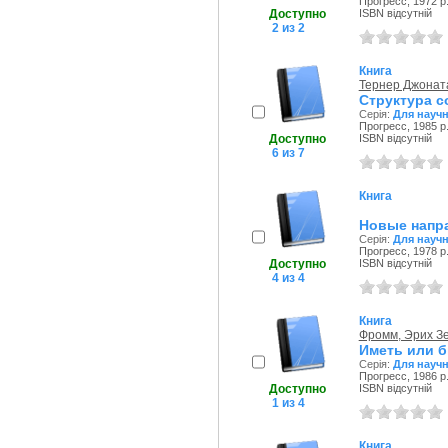
Прогресс, 1972 р
Доступно
ISBN відсутній
2 из 2
Книга
Тернер Джонат
Структура с
Серія:
Для науч
Прогресс, 1985 р
Доступно
ISBN відсутній
6 из 7
Книга
Новые напр
Серія:
Для науч
Прогресс, 1978 р
Доступно
ISBN відсутній
4 из 4
Книга
Фромм, Эрих З
Иметь или 
Серія:
Для науч
Прогресс, 1986 р
Доступно
ISBN відсутній
1 из 4
Книга