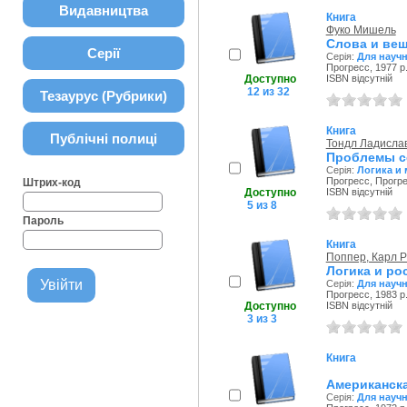
Видавництва
Книга
Фуко Мишель
Слова и вещ
Серії
Серія:
Для науч
Прогресс, 1977 р
Доступно
ISBN відсутній
12 из 32
Тезаурус (Рубрики)
Книга
Публічні полиці
Тондл Ладисла
Проблемы с
Серія:
Логика и 
Прогресс, Прогре
Штрих-код
Доступно
ISBN відсутній
5 из 8
Пароль
Книга
Поппер, Карл 
Логика и рос
Серія:
Для науч
Прогресс, 1983 р
Доступно
ISBN відсутній
3 из 3
Книга
Американска
Серія:
Для науч