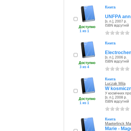
Книга
UNFPA annu
[s. n.], 2007 р.
ISBN відсутній
Доступно
1 из 1
Книга
Electroche
[s. n.], 2006 р.
ISBN відсутній
Доступно
3 из 4
Книга
Luczak Mila
W kosmiczn
У космічних пр
[s. n.], 2008 р.
Доступно
ISBN відсутній
1 из 1
Книга
Maeterlinck Ma
Marie - Mag