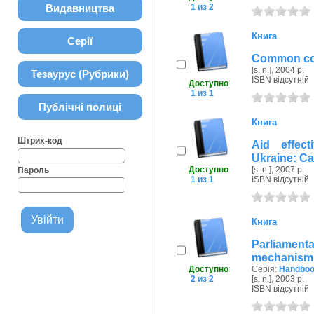
Видавництва
1 из 2
Книга
Серії
Common cou
[s. n.], 2004 р.
Тезаурус (Рубрики)
ISBN відсутній
Доступно
1 из 1
Публічні полиці
Книга
Штрих-код
Aid effec
Ukraine: Ca
Доступно
[s. n.], 2007 р.
Пароль
1 из 1
ISBN відсутній
Книга
Parliamenta
mechanism 
Доступно
Серія:
Handbook
2 из 2
[s. n.], 2003 р.
ISBN відсутній