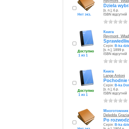
Reymont, Wład
Dziela wybr
[s. n.], б.р.
Нет экз.
ISBN відсутній
Книга
Reymont, Wład
Sprawiedliw
Серія:
B-ka dzi
[s. n.], 1899 р.
Доступно
ISBN відсутній
1 из 1
Книга
Lange Antoni
Pochodnie 
Серія:
B-ka Do
[s. n.], б.р.
Доступно
ISBN відсутній
1 из 1
Многотомник
Deledda Grazia
Po rozwodzi
Серія:
B-ka dzi
Нет экз.
[s. n.], 1904 р.