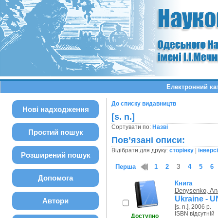
Електронний ка
До списку видавництв
Нові надходження
[s. n.]
Сортувати по:
Назві
Простий пошук
Пов’язані описи:
Відібрати для друку:
сторінку
|
інверс
Розширений пошук
Перша
1
2
3
4
5
6
Допомога
Книга
Denysenko, Ana
Ukraine - U
Автори
[s. n.], 2006 р.
ISBN відсутній
Доступно