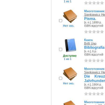
1 из 1
Многотомник
Sienkiewicz He
Pisma.
[s. n.], 1899 р.
Нет экз.
ISBN відсутній
Книга
Brilli Ugo
Bibliografia
[s. n.], б.р.
ISBN відсутній
Доступно
1 из 1
Многотомник
Sienkiewicz He
Die Kreuz
Jahrhunder
Нет экз.
[s. n.], 1904 р.
ISBN відсутній
Многотомник