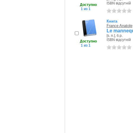
ISBN відсутній
Доступно
1 из 1
Книга
France Anatole
Le mannequ
[s. n.], б.р.
ISBN відсутній
Доступно
1 из 1