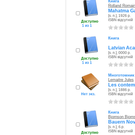
Книга
Rolland Romai
Mahatma G
[s. n.], 1926 р.
ISBN відсутній
Доступно
1 из 1
Книга
Latvian Aca
[s. n.], 0000 р.
ISBN відсутній
Доступно
1 из 1
Многотомник
Lemaitre Jules
Les contempo
[s. n.], 1886 р.
Нет экз.
ISBN відсутній
Книга
Bjornson Bjorns
Bauern Nov
[s. n.], б.р.
ISBN відсутній
Доступно