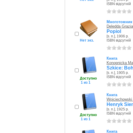
ISBN відсутній
Многотомник
Deledda Grazia
Popiol
[s. n.], 1906 р.
Нет экз.
ISBN відсутній
Книга
Konopnicka Ma
Szkice: Boh
[s. n.], 1905 р.
ISBN відсутній
Доступно
1 из 1
Книга
Wojciechowski
Henryk Sie
[s. n.], 1925 р.
ISBN відсутній
Доступно
1 из 1
Книга