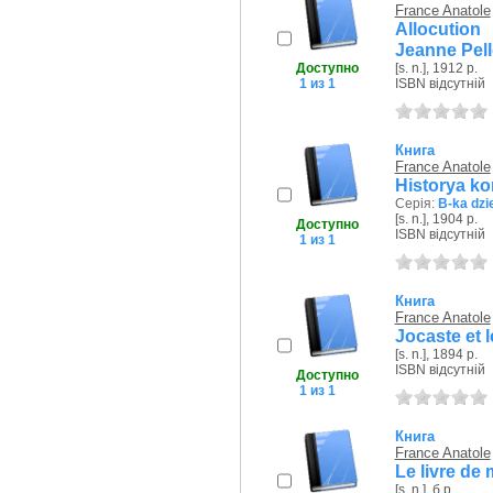
France Anatole
Allocutio
Jeanne Pell
Доступно
[s. n.], 1912 р.
1 из 1
ISBN відсутній
Книга
France Anatole
Historya k
Серія:
B-ka dzi
[s. n.], 1904 р.
Доступно
ISBN відсутній
1 из 1
Книга
France Anatole
Jocaste et 
[s. n.], 1894 р.
ISBN відсутній
Доступно
1 из 1
Книга
France Anatole
Le livre de
[s. n.], б.р.