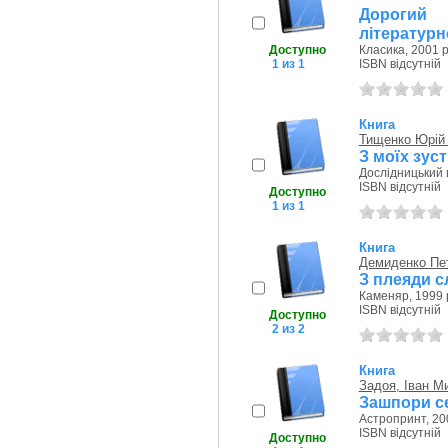
Дорогий
літературн
Доступно
Класика, 2001 р
1 из 1
ISBN відсутній
Книга
Тищенко Юрій 
З моїх зус
Дослідницький ц
ISBN відсутній
Доступно
1 из 1
Книга
Демиденко Пе
З плеяди с
Каменяр, 1999 
ISBN відсутній
Доступно
2 из 2
Книга
Задоя, Іван М
Зашпори се
Астропринт, 20
ISBN відсутній
Доступно