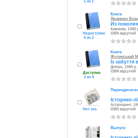
1 из 1
Книга
Яковенко Вла
Из поколе
Камэняр, 1990 
Недоступно
ISBN відсутній
0 из 2
Книга
Жулинський М
Із забуття
Дніпро, 1990 р.
ISBN відсутній
Доступно
3 из 4
Периодическо
Історико-л
Астропринт, 19
Нет экз.
ISBN відсутній
Выпуск
Історико-л