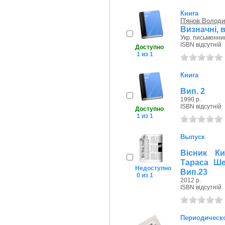
Книга
П'янов Волод
Визначні, в
Укр. письменник
ISBN відсутній
Доступно
1 из 1
Книга
Вип. 2
1990 р.
ISBN відсутній
Доступно
1 из 1
Выпуск
Вісник Ки
Тараса Шев
Недоступно
Вип.23
0 из 1
2012 р.
ISBN відсутній
Периодическо