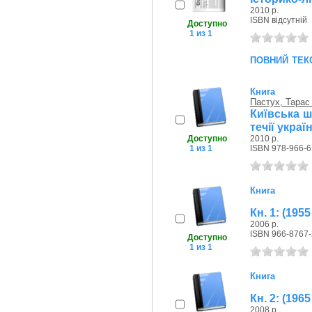
2010 р.
ISBN відсутній
Доступно
1 из 1
повний тек
Книга
Пастух, Тарас
Київська ш
течії украї
Доступно
2010 р.
1 из 1
ISBN 978-966-6
Книга
Кн. 1: (1955
2006 р.
ISBN 966-8767-
Доступно
1 из 1
Книга
Кн. 2: (19
2008 р.