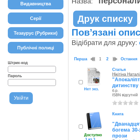
персона
Назва:
Видавництва
Друк списку
Серії
Пов’язані опис
Тезаурус (Рубрики)
Відібрати для друку:
Публічні полиці
Перша
1
2
Остання
Штрих-код
Статья
Нікітіна Наталі
Пароль
"Апокаліп
дитинству (
Нет экз.
б.р.
ISBN відсутній
Книга
"Дванадця
богема 30-
Доступно
прози
3 из 3