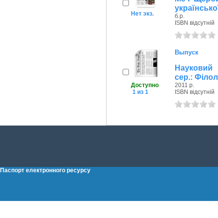
українсько
Нет экз.
б.р.
ISBN відсутній
Выпуск
Науковий 
сер.: Філол
Доступно
2011 р.
1 из 1
ISBN відсутній
Паспорт електронного ресурсу