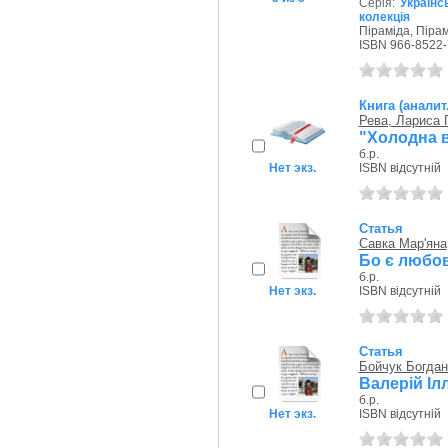
Серія:
Українс
колекція
Піраміда, Пірам
ISBN 966-8522-
Книга (аналит
Рева, Лариса 
"Холодна 
б.р.
Нет экз.
ISBN відсутній
Статья
Савка Мар'яна
Бо є любо
б.р.
Нет экз.
ISBN відсутній
Статья
Бойчук Богда
Валерій Іл
б.р.
Нет экз.
ISBN відсутній