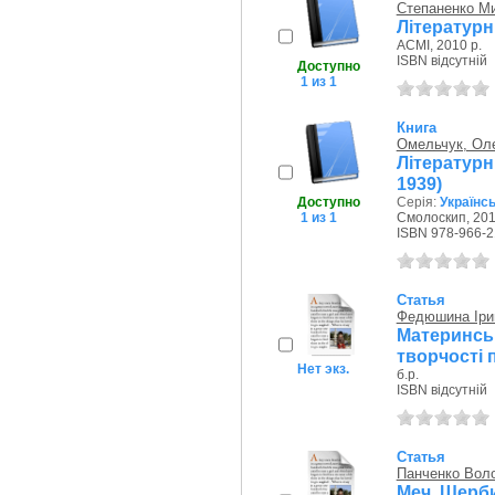
Степаненко Ми
Літературн
АСМІ, 2010 р.
ISBN відсутній
Доступно
1 из 1
Книга
Омельчук, Ол
Літературн
1939)
Доступно
Серія:
Українсь
1 из 1
Смолоскип, 201
ISBN 978-966-2
Статья
Федюшина Іри
Материнсь
творчості 
Нет экз.
б.р.
ISBN відсутній
Статья
Панченко Вол
Меч Щерби