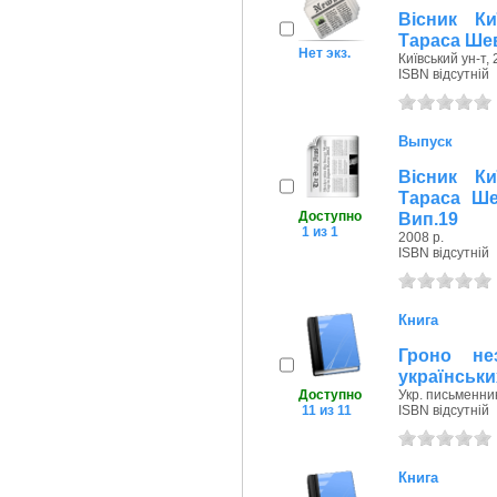
Вісник Ки
Тараса Шев
Нет экз.
Київський ун-т, 
ISBN відсутній
Выпуск
Вісник Ки
Тараса Шев
Доступно
Вип.19
1 из 1
2008 р.
ISBN відсутній
Книга
Гроно нез
українськи
Доступно
Укр. письменник
11 из 11
ISBN відсутній
Книга