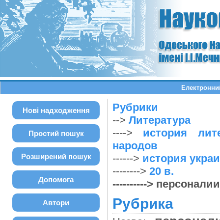
Електронний
Рубрики
Нові надходження
-->
Литература
---->
история лит
Простий пошук
народов
Розширений пошук
------>
история укра
-------->
20 в.
Допомога
----------> персоналии
Рубрика
Автори