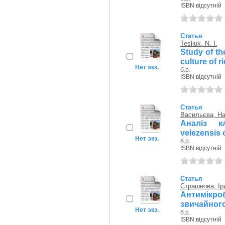
ISBN відсутній
Статья
Tesliuk, N. I.
Study of th
culture of r
Нет экз.
б.р.
ISBN відсутній
Статья
Васильєва, На
Аналіз кл
velezensis o
Нет экз.
б.р.
ISBN відсутній
Статья
Страшнова, Ір
Антимікро
звичайного
Нет экз.
б.р.
ISBN відсутній