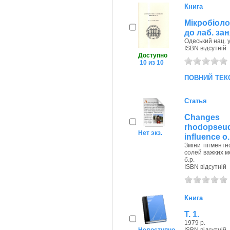
Книга
Мікробіоло
до лаб. зан
Одеський нац. у
ISBN відсутній
Доступно
10 из 10
повний тек
Статья
Сhanges
rhodopseu
Нет экз.
influence o..
Зміни пігментн
солей важких м
б.р.
ISBN відсутній
Книга
Т. 1.
1979 р.