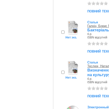
повний тек
Статья
Галкін, Борис
Бактерiальн
б.р.
Нет экз.
ISBN відсутній
повний тек
Статья
Теслюк, Наталі
Визначення
на культуру
Нет экз.
б.р.
ISBN відсутній
повний тек
Электронный 