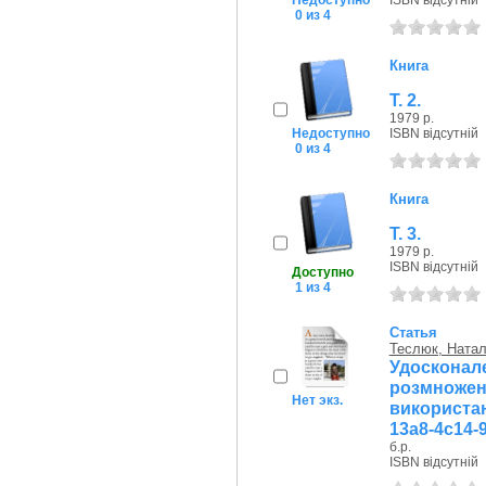
Недоступно
ISBN відсутній
0 из 4
Книга
Т. 2.
1979 р.
Недоступно
ISBN відсутній
0 из 4
Книга
Т. 3.
1979 р.
ISBN відсутній
Доступно
1 из 4
Статья
Теслюк, Наталі
Удоскон
розмноже
Нет экз.
використанн
13a8-4c14-
б.р.
ISBN відсутній