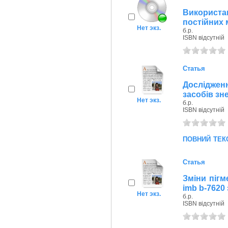
Використа
постійних 
Нет экз.
б.р.
ISBN відсутній
Статья
Досліджен
засобів зн
Нет экз.
б.р.
ISBN відсутній
повний тек
Статья
Зміни пігм
imb b-7620
Нет экз.
б.р.
ISBN відсутній