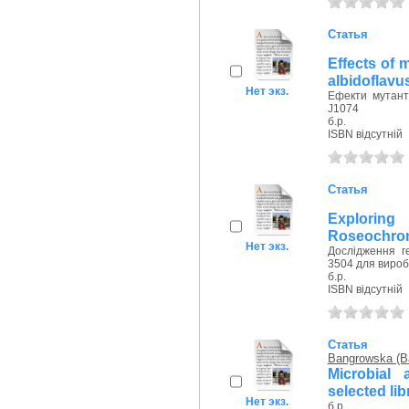
Статья
Effects of 
albidoflavu
Нет экз.
Ефекти мутантн
J1074
б.р.
ISBN відсутній
Статья
Exploring
Roseochrom
Нет экз.
Дослідження г
3504 для вироб
б.р.
ISBN відсутній
Статья
Bangrowska (Ba
Microbial
selected lib
Нет экз.
б.р.