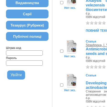
Analysis 
Видавництва
velezensi
Нет экз.
біосинтетич
Серії
б.р.
ISBN відсутній
Тезаурус (Рубрики)
повний тек
Публічні полиці
Статья
Strashnova, I. 
Штрих-код
Antimicrob
seeds and s
Нет экз.
б.р.
Пароль
ISBN відсутній
Статья
Developing
actinobact
Нет экз.
Створення зн
актиноміцетом
б.р.
ISBN відсутній