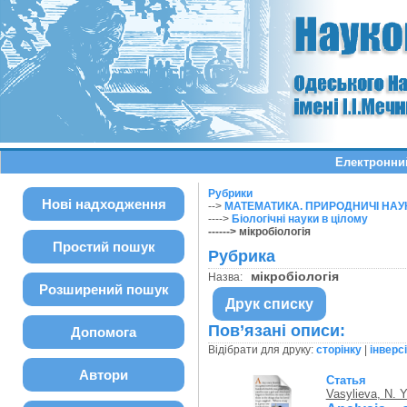
Електронний
Рубрики
Нові надходження
-->
МАТЕМАТИКА. ПРИРОДНИЧІ НАУ
---->
Біологічні науки в цілому
------> мікробіологія
Простий пошук
Рубрика
мікробіологія
Назва:
Розширений пошук
Друк списку
Пов’язані описи:
Допомога
Відібрати для друку:
сторінку
|
інверс
Автори
Статья
Vasylieva, N. Y