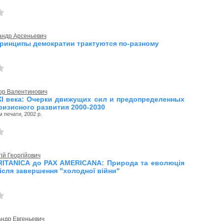
андр Арсеньевич
ринципы демократии трактуются по-разному
ор Валентинович
ХІ века: Очерки движущих сил и предопределенных
ризисного развития 2000-2030
 печати, 2002 р.
ій Георгійович
RITANICA до PAX AMERICANA: Природа та еволюція
після завершення "холодної війни"
андр Евгеньевич