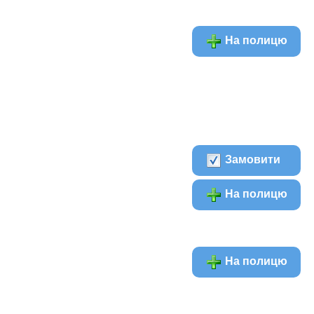
На полицю
Замовити
На полицю
На полицю