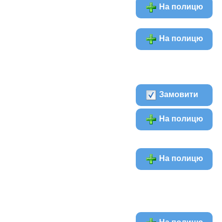
На полицю
На полицю
Замовити
На полицю
На полицю