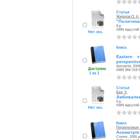
Статья
Жирнов О. А.
"Политика
б.р.
ISBN відсутній
Нет экз.
Книга
Eastern 
perspectiv
Astroprint, 2006
Доступно
ISBN 966-318-
1 из 1
Статья
Бек, У.
Амбивален
б.р.
ISBN відсутній
Нет экз.
Книга
Перепелиця 
Асиметрія
Стилос, 2005 р