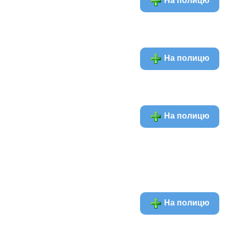
На полицю
На полицю
На полицю
На полицю