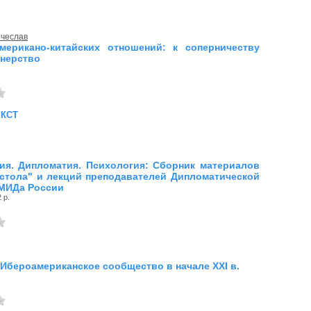
ячеслав
мерикано-китайских отношений: к соперничеству
тнерство
екст
я. Дипломатия. Психология: Сборник материалов
 стола" и лекций преподавателей Дипломатической
МИДа России
 р.
 Ибероамериканское сообщество в начале XXI в.