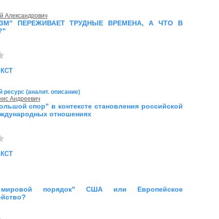
й Александрович
ИЗМ" ПЕРЕЖИВАЕТ ТРУДНЫЕ ВРЕМЕНА, А ЧТО В
?"
екст
 ресурс (аналит. описание)
нис Андреевич
ольшой спор" в контексте становления российской
еждународных отношениях
екст
мировой порядок" США или Европейское
ойство?