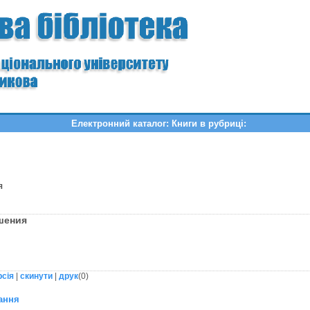
Електронний каталог: Книги в рубриці:
я
ошения
рсія
|
скинути
|
друк
(
0
)
ання