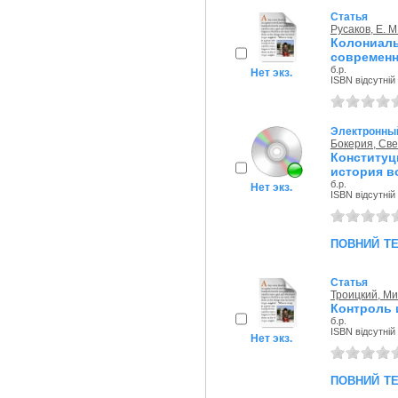
Статья
Русаков, Е. М
Колониал
современн
б.р.
Нет экз.
ISBN відсутній
Электронный
Бокерия, Св
Конституц
история в
б.р.
Нет экз.
ISBN відсутній
повний т
Статья
Троицкий, М
Контроль 
б.р.
ISBN відсутній
Нет экз.
повний т