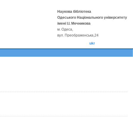
Наукова бібліотека
Одеського Національного університету
імені І.І. Мечникова
м. Одеса,
вул. Преображенська,24
ukr