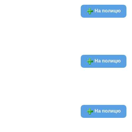
На полицю
На полицю
На полицю