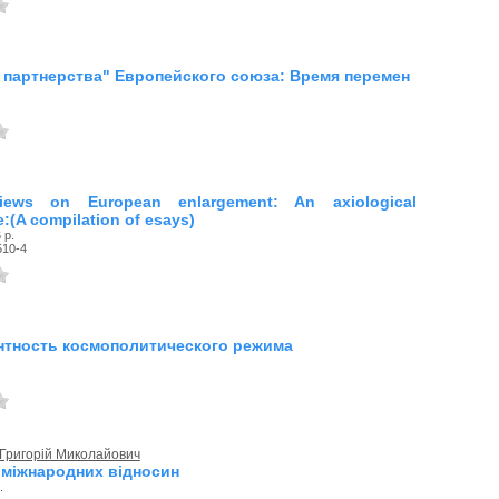
 партнерства" Европейского союза: Время перемен
views on European enlargement: An axiological
e:(A compilation of esays)
 р.
510-4
тность космополитического режима
Григорій Миколайович
 міжнародних відносин
.