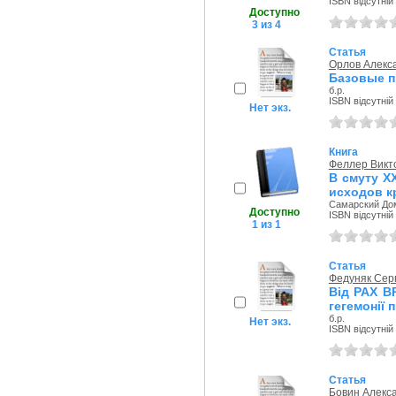
ISBN відсутній
Доступно
3 из 4
Статья
Орлов Алекс
Базовые п
б.р.
ISBN відсутній
Нет экз.
Книга
Феллер Викт
В смуту Х
исходов к
Самарский Дом
Доступно
ISBN відсутній
1 из 1
Статья
Федуняк Серг
Від PAX B
гегемонії 
б.р.
Нет экз.
ISBN відсутній
Статья
Бовин Алекс