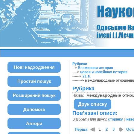
Рубрики
Нові надходження
-->
Всемирная история
---->
новая и новейшая история
------>
21 в.
--------> международные отношени
Простий пошук
Рубрика
Розширений пошук
международные отн
Назва:
Друк списку
Допомога
Пов’язані описи:
Відібрати для друку:
сторінку
|
інве
Автори
Перша
1
2
3
Ост