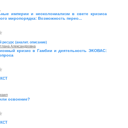
.
ьные империи и неоколониализм в свете кризиса
ого миропорядка: Возможность перео...
 ресурс (аналит. описание)
етлана Александровна
ионный кризис в Гамбии и деятельность ЭКОВАС:
опроса
екст
ихаил
или освоение?
екст