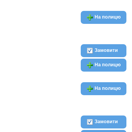
На полицю
Замовити
На полицю
На полицю
Замовити