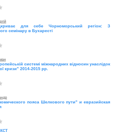
ргій
дкриває для себе Чорноморський регіон: З
ого семінару в Бухаресті
оман
вропейській системі міжнародних відносин унаслідок
ої кризи" 2014-2015 рр.
андр
номического пояса Шелкового пути" и евразийская
я
екст