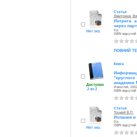
Статья
Дмитриев, В
Интрига а
через пар
б.р.
Нет экз.
ISBN відсутній
повний т
Книга
Информаци
"круглого
академии 
Доступно
Известия, 2002
2 из 2
ISBN відсутній
Статья
Тоцкий В.П.
Испания и
б.р.
ISBN відсутній
Нет экз.