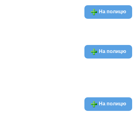
На полицю
На полицю
На полицю