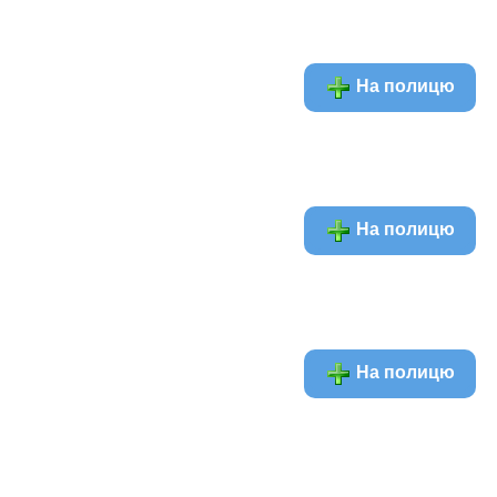
На полицю
На полицю
На полицю