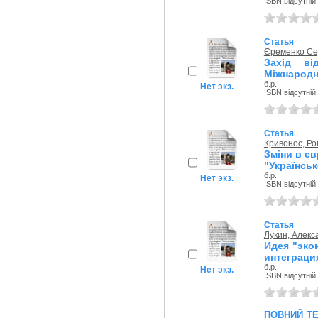
ISBN відсутній
Статья
Єременко Се
Захід ві
Міжнародн
б.р.
Нет экз.
ISBN відсутній
Статья
Кривонос, Р
Зміни в є
"Українськ
б.р.
Нет экз.
ISBN відсутній
Статья
Лукин, Алекс
Идея "эко
интеграци
б.р.
Нет экз.
ISBN відсутній
повний т