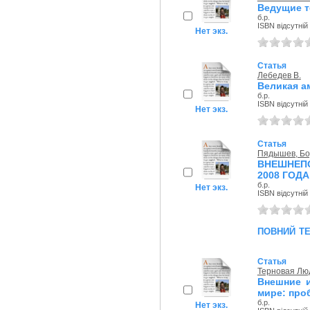
Ведущие т
б.р.
ISBN відсутній
Нет экз.
Статья
Лебедев В.
Великая а
б.р.
ISBN відсутній
Нет экз.
Статья
Пядышев, Бо
ВНЕШНЕП
2008 ГОДА
б.р.
Нет экз.
ISBN відсутній
повний т
Статья
Терновая Лю
Внешние и
мире: про
б.р.
Нет экз.