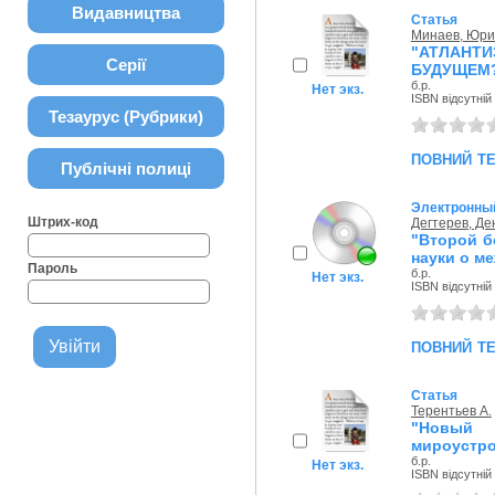
Видавництва
Статья
Минаев, Юри
"АТЛАНТ
Серії
БУДУЩЕМ
б.р.
Нет экз.
ISBN відсутній
Тезаурус (Рубрики)
повний т
Публічні полиці
Электронный
Штрих-код
Дегтерев, Де
"Второй б
науки о м
Пароль
б.р.
Нет экз.
ISBN відсутній
повний т
Статья
Терентьев А.
"Новый 
мироустр
б.р.
Нет экз.
ISBN відсутній