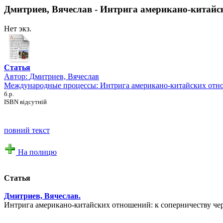
Дмитриев, Вячеслав - Интрига американо-китайск
Нет экз.
Статья
Автор:
Дмитриев, Вячеслав
Международные процессы: Интрига американо-китайских отнош
б.р.
ISBN відсутній
повний текст
На полицю
Статья
Дмитриев, Вячеслав.
Интрига американо-китайских отношений: к соперничеству через