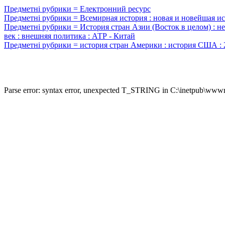
Предметні рубрики = Електронний ресурс
Предметні рубрики = Всемирная история : новая и новейшая ис
Предметні рубрики = История стран Азии (Восток в целом) : н
век : внешняя политика : АТР - Китай
Предметні рубрики = история стран Америки : история США : 
Parse error: syntax error, unexpected T_STRING in C:\inetpub\wwwro