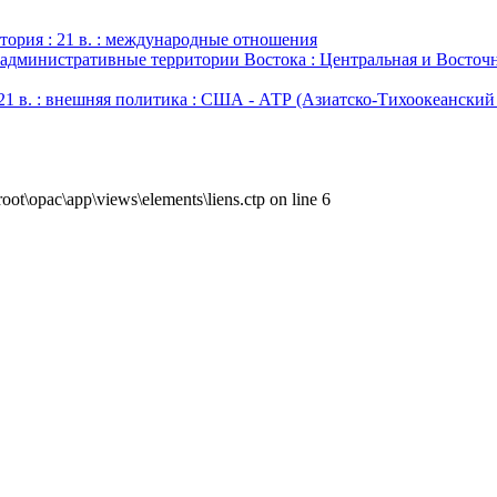
тория : 21 в. : международные отношения
еадминистративные территории Востока : Центральная и Восточн
21 в. : внешняя политика : США - АТР (Азиатско-Тихоокеанский
ot\opac\app\views\elements\liens.ctp on line 6