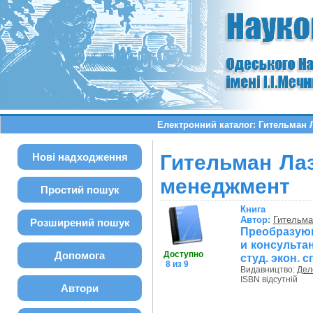
Електронний каталог: Гительман
Нові надходження
Гительман Ла
менеджмент
Простий пошук
Книга
Автор:
Гительма
Розширений пошук
Преобразующ
и консульта
Допомога
Доступно
студ. экон. с
8 из 9
Видавництво:
Дел
ISBN відсутній
Автори