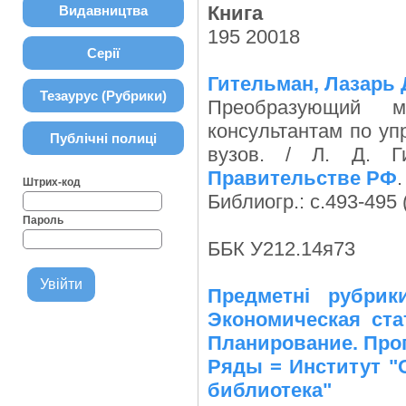
Книга
Видавництва
195 20018
Серії
Гительман, Лазарь
Тезаурус (Рубрики)
Преобразующий 
консультантам по уп
Публічні полиці
вузов. / Л. Д. Г
Правительстве РФ
.
Штрих-код
Библиогр.: с.493-495 (
Пароль
ББК У212.14я73
Предметні рубрик
Экономическая ста
Планирование. Про
Ряды = Институт "
библиотека"