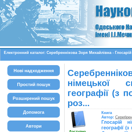
Електронний каталог: Серебреннікова Зоря Михайлівна - Глосарій
Нові надходження
Серебренніко
німецької с
Простий пошук
географії (з 
Розширений пошук
роз...
Допомога
Книга
Автор:
Серебрен
Глосарій н
Автори
географії (з
Доступно