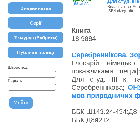
Для студ. III 
88 из 88
Видавництво:
Аст
Видавництва
ISBN відсутній
Серії
Книга
18 9884
Тезаурус (Рубрики)
Публічні полиці
Серебреннікова, Зо
Глосарій німецько
Штрих-код
покажчиками специфіч
Для студ. III к. т
Пароль
Серебреннікова;
ОНУ
мов природничих ф
ББК Ш143.24-434:Д8
ББК Д8я212