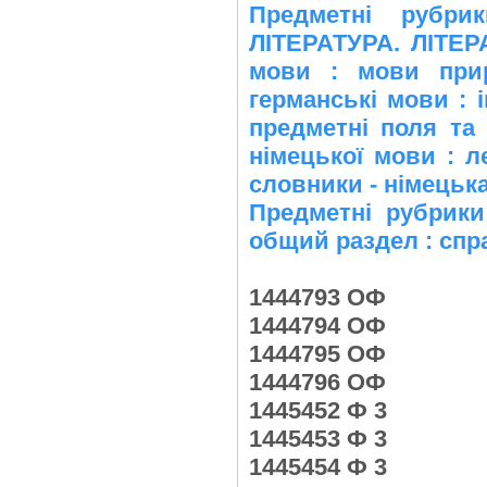
Предметні рубр
ЛІТЕРАТУРА. ЛІТЕР
мови : мови прир
германські мови : 
предметні поля та
німецької мови : л
словники - німецьк
Предметні рубрики
общий раздел : спр
1444793 ОФ
1444794 ОФ
1444795 ОФ
1444796 ОФ
1445452 Ф 3
1445453 Ф 3
1445454 Ф 3