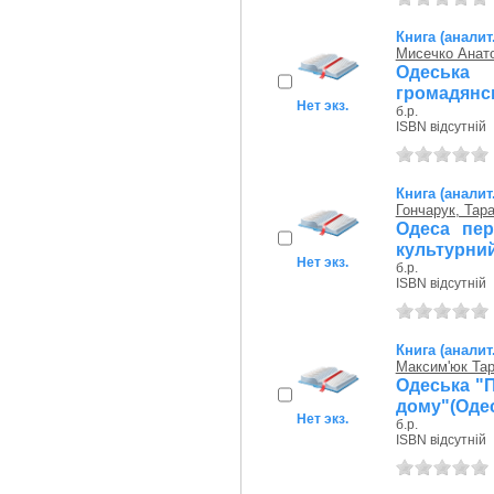
Книга (аналит
Мисечко Анато
Одеська
громадянсь
Нет экз.
б.р.
ISBN відсутній
Книга (аналит
Гончарук, Тар
Одеса пер
культурний
Нет экз.
б.р.
ISBN відсутній
Книга (аналит
Максим'юк Та
Одеська "П
дому"(Оде
Нет экз.
б.р.
ISBN відсутній