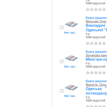
б.р.
ISBN відсутній
Книга (аналит
Мельник Олег
Викладач
Одеської "
Нет экз.
б.р.
ISBN відсутній
Книга (аналит
Дружкова Ірин
Міністри-п
б.р.
Нет экз.
ISBN відсутній
Книга (аналит
Малюта, Ольг
Одеська "
потенціалу
Нет экз.
б.р.
ISBN відсутній