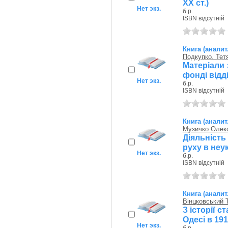
ХХ ст.)
Нет экз.
б.р.
ISBN відсутній
Книга (аналит
Подкупко, Тет
Матеріали 
фонді відді
Нет экз.
б.р.
ISBN відсутній
Книга (аналит
Музичко Олек
Діяльність
руху в неу
Нет экз.
б.р.
ISBN відсутній
Книга (аналит
Вінцковський 
З історії 
Одесі в 191
Нет экз.