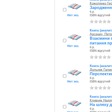
Кожолянко Гео
Зародження
б.р.
Нет экз.
ISBN відсутній
Книга (аналит
Арсенич, Петр
Взаємини г
питання пр
Нет экз.
б.р.
ISBN відсутній
Книга (аналит
Дольник Гали
Перспектив
б.р.
Нет экз.
ISBN відсутній
Книга (аналит
Кливняк Надія
На шляху д
б.р.