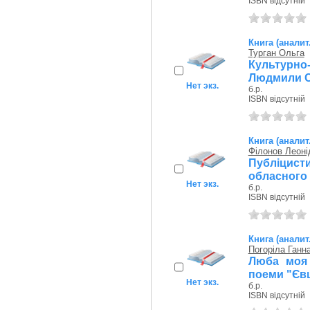
ISBN відсутній
Книга (аналит
Турган Ольга
Культурно
Людмили С
Нет экз.
б.р.
ISBN відсутній
Книга (аналит
Філонов Леоні
Публіцисти
обласного 
Нет экз.
б.р.
ISBN відсутній
Книга (аналит
Погоріла Ганн
Люба моя 
поеми "Євш
Нет экз.
б.р.
ISBN відсутній