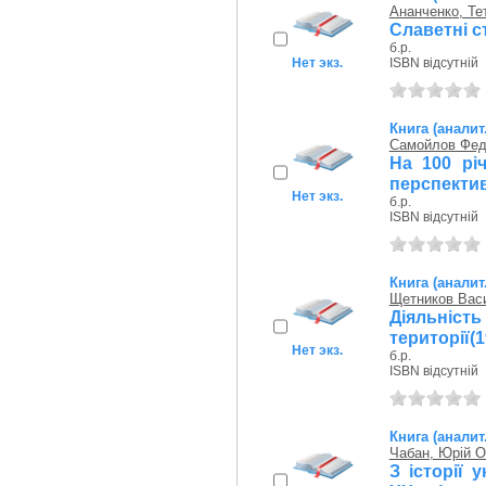
Ананченко, Те
Славетні с
б.р.
Нет экз.
ISBN відсутній
Книга (аналит
Самойлов Фед
На 100 рі
перспекти
Нет экз.
б.р.
ISBN відсутній
Книга (аналит
Щетников Вас
Діяльніст
території(1
Нет экз.
б.р.
ISBN відсутній
Книга (аналит
Чабан, Юрій О
З історії 