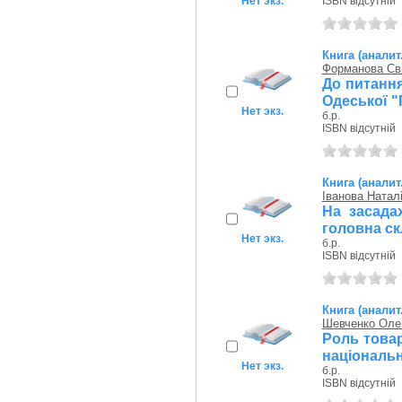
Нет экз.
ISBN відсутній
Книга (аналит
Форманова Сві
До питанн
Одеської "
Нет экз.
б.р.
ISBN відсутній
Книга (аналит
Іванова Натал
На засадах
головна ск
Нет экз.
б.р.
ISBN відсутній
Книга (аналит
Шевченко Оле
Роль товар
національно
Нет экз.
б.р.
ISBN відсутній