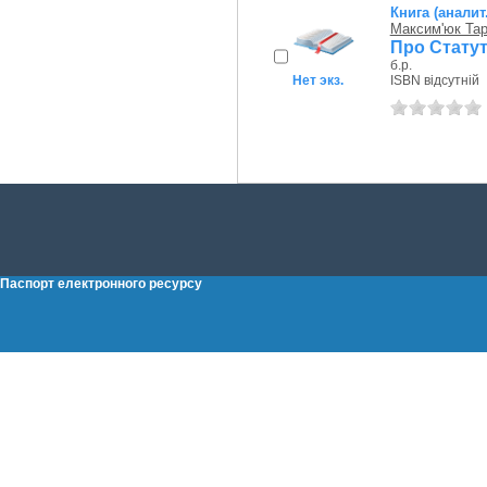
Книга (аналит
Максим'юк Та
Про Статут
б.р.
Нет экз.
ISBN відсутній
Паспорт електронного ресурсу