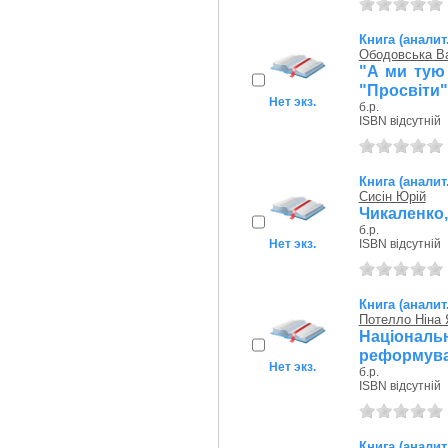
Книга (аналит
Ободовська В
"А ми тую 
"Просвіти" 
Нет экз.
б.р.
ISBN відсутній
Книга (аналит
Сисін Юрій
Чикаленко,
б.р.
Нет экз.
ISBN відсутній
Книга (аналит
Потелло Ніна 
Національ
реформуван
Нет экз.
б.р.
ISBN відсутній
Книга (аналит