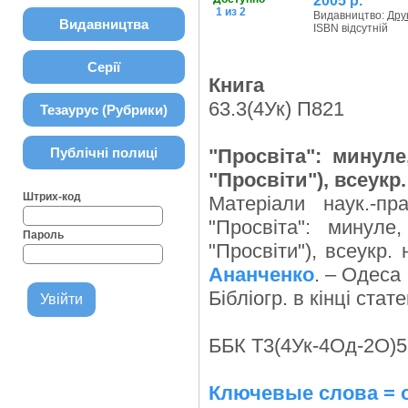
2005 р.
1 из 2
Видавництво:
Дру
Видавництва
ISBN відсутній
Серії
Книга
63.3(4Ук) П821
Тезаурус (Рубрики)
Публічні полиці
"Просвіта": минуле
"Просвіти"), всеукр.
Штрих-код
Матеріали наук.-пр
"Просвіта": минуле
Пароль
"Просвіти"), всеукр. 
Ананченко
. – Одеса 
Бібліогр. в кінці стате
ББК Т3(4Ук-4Од-2О)5
Ключевые слова = 