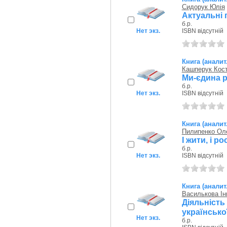
Сидорук Юлія
Актуальні 
б.р.
Нет экз.
ISBN відсутній
Книга (аналит
Кашперук Кос
Ми-єдина 
б.р.
Нет экз.
ISBN відсутній
Книга (аналит
Пилипенко Ол
І жити, і ро
б.р.
Нет экз.
ISBN відсутній
Книга (аналит
Василькова Інн
Діяльніст
українсько
Нет экз.
б.р.