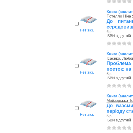
Книга (аналит
Потелло Ніна 
До питан
середовищі
Нет экз.
б.р.
ISBN відсутній
Книга (аналит
Ісаєнко, Любо
Проблема
поеток: на 
Нет экз.
б.р.
ISBN відсутній
Книга (аналит
Мейзерська Т
До взаєми
періоду ст
Нет экз.
б.р.
ISBN відсутній