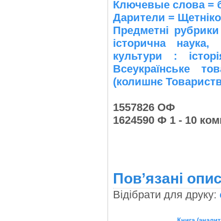
Ключевые слова = 
Дарители = Щетніков
Предметні рубрики 
історична наука, і
культури : історі
Всеукраїнське то
(колишнє Товариств
1557826 ОФ
1624590 Ф 1 - 10 ком
Пов’язані опис
Відібрати для друку:
Книга (аналит