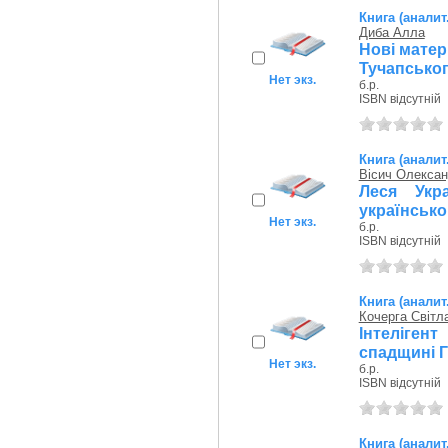
Книга (аналит
Диба Алла
Нові матер
Тучапськог
Нет экз.
б.р.
ISBN відсутній
Книга (аналит
Вісич Олекса
Леся Укр
українсько
Нет экз.
б.р.
ISBN відсутній
Книга (аналит
Кочерга Світл
Інтеліген
спадщині 
Нет экз.
б.р.
ISBN відсутній
Книга (аналит