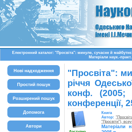
Електронний каталог: "Просвіта": минуле, сучасне й майбутнє (
Матеріали наук.-практ.
Нові надходження
"Просвіта": ми
річчя Одеської
Простий пошук
конф. (2005; 
Розширений пошук
конференції, 2
Допомога
Книга
Автор:
"Просвіт
"Просвіти"), всеу
Автори
Матеріали н
Доступно