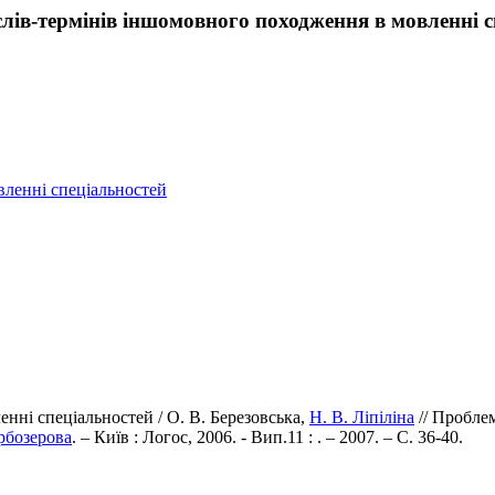
лів-термінів іншомовного походження в мовленні с
вленні спеціальностей
нні спеціальностей / О. В. Березовська,
Н. В. Ліпіліна
// Проблем
рбозерова
. – Київ : Логос, 2006. - Вип.11 : . – 2007. – С. 36-40.