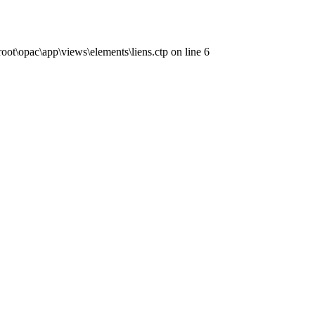
ot\opac\app\views\elements\liens.ctp on line 6