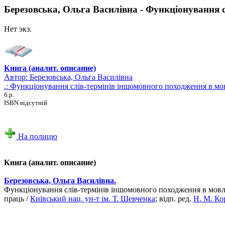
Березовська, Ольга Василівна - Функціонування с
Нет экз.
Книга (аналит. описание)
Автор:
Березовська, Ольга Василівна
.: Функціонування слів-термінів іншомовного походження в мо
б.р.
ISBN відсутній
На полицю
Книга (аналит. описание)
Березовська, Ольга Василівна.
Функціонування слів-термінів іншомовного походження в мовле
праць /
Київський нац. ун-т ім. Т. Шевченка
; відп. ред.
Н. М. Ко