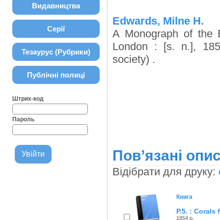
Видавництва
Edwards, Milne H.
Серії
A Monograph of the B
London : [s. n.], 18
Тезаурус (Рубрики)
society) .
Публічні полиці
Штрих-код
Пароль
Пов’язані опис
Відібрати для друку:
Книга
P.5. : Corals
1854 р.