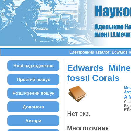
Електронний каталог: Edwards Mil
Нові надходження
Edwards Milne
fossil Corals
Простий пошук
Мно
Авт
Розширений пошук
A M
Сер
Вид
Допомога
ISBN
Нет экз.
Автори
Многотомник