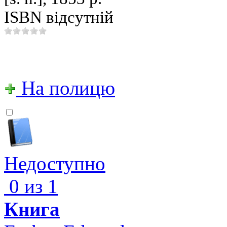
ISBN відсутній
На полицю
Недоступно
0 из 1
Книга