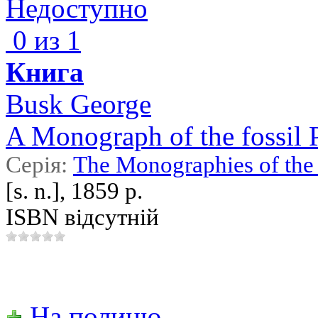
Недоступно
0 из 1
Книга
Busk George
A Monograph of the fossil 
Серія:
The Monographies of the 
[s. n.], 1859 р.
ISBN відсутній
На полицю