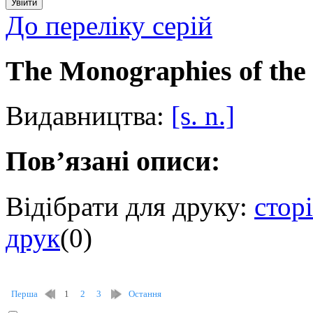
До переліку серій
The Monographies of the 
Видавництва:
[s. n.]
Пов’язані описи:
Відібрати для друку:
стор
друк
(
0
)
Перша
1
2
3
Остання