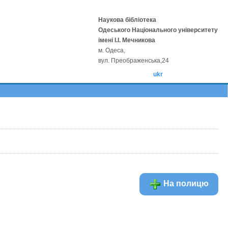
Наукова бібліотека
Одеського Національного університету
імені І.І. Мечникова
м. Одеса,
вул. Преображенська,24
ukr
На полицю