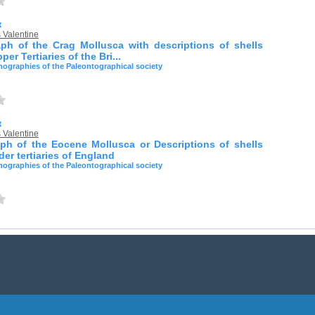
к
 Valentine
h of the Crag Mollusca with descriptions of shells
per Tertiaries of the Bri...
ographies of the Paleontographical society
к
 Valentine
h of the Eocene Mollusca or Descriptions of shells
der tertiaries of England
ographies of the Paleontographical society