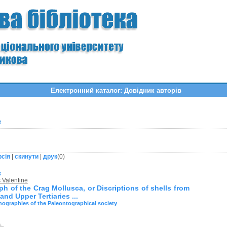
Електронний каталог: Довідник авторів
e
рсія
|
скинути
|
друк
(
0
)
к
 Valentine
h of the Crag Mollusca, or Discriptions of shells from
and Upper Tertiaries ...
ographies of the Paleontographical society