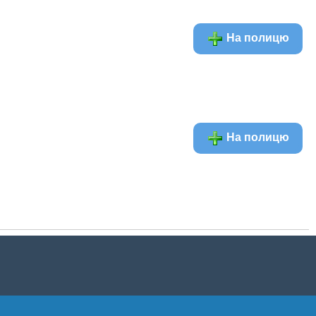
На полицю
На полицю