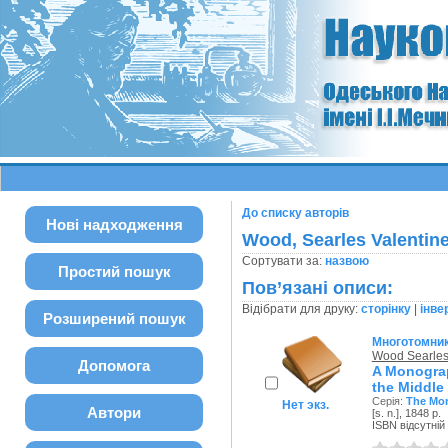
До списку авторів
Нові надходження
Wood, Searles Valentin
Сортувати за:
назвою
Простий пошук
Пов’язані описи:
Відібрати для друку:
сторінку
|
інве
Розширений пошук
Многотомни
Wood Searles
Допомога
A Monograp
the Middle 
Серія:
The Mon
Нет экз.
Автори
[s. n.], 1848 р.
ISBN відсутній