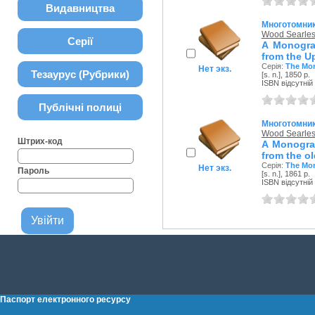
Видавництва
Многотомни
Wood Searles
Серії
A Monograp
from the Up
Серія:
The Mon
Нет экз.
Тезаурус (Рубрики)
[s. n.], 1850 р.
ISBN відсутній
Публічні полиці
Многотомни
Wood Searles
Штрих-код
A Monograp
from the ol
Серія:
The Mon
Нет экз.
Пароль
[s. n.], 1861 р.
ISBN відсутній
Паспорт електронного ресурсу