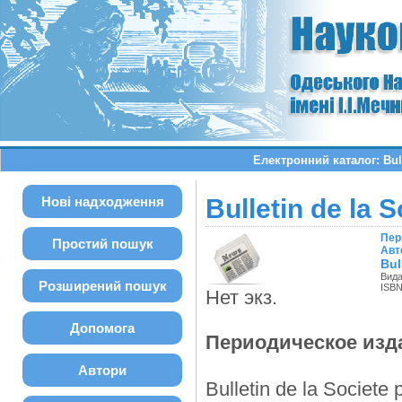
Електронний каталог: Bull
Нові надходження
Bulletin de la 
Пер
Простий пошук
Авт
Bul
Вида
Розширений пошук
ISBN
Нет экз.
Допомога
Периодическое изд
Автори
Bulletin de la Societe p