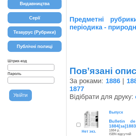
Видавництва
Серії
Предметні рубр
періодика - природн
Тезаурус (Рубрики)
Публічні полиці
Штрих-код
Пов’язані опис
Пароль
За роками:
1886
|
18
1877
Відібрати для друку:
Выпуск
Bulletin d
1884[за]1883
1884 р.
Нет экз.
ISBN відсутній