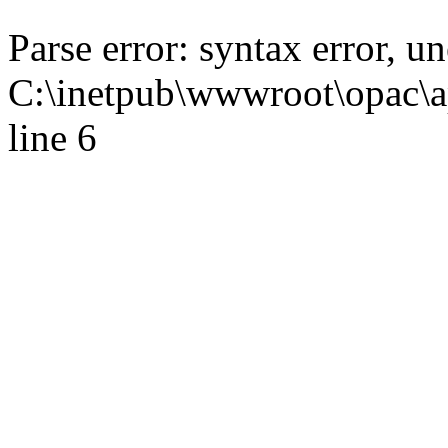
Parse error: syntax error,
C:\inetpub\wwwroot\opac\ap
line 6