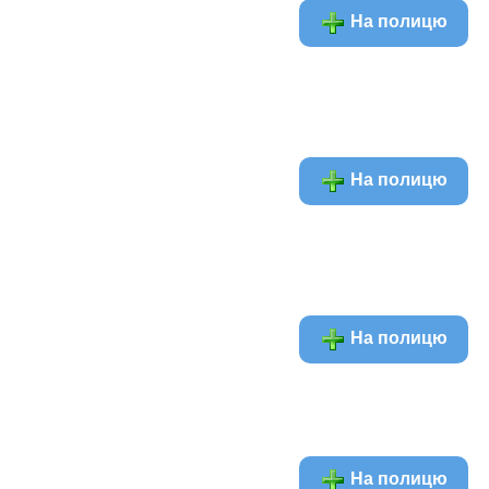
На полицю
На полицю
На полицю
На полицю