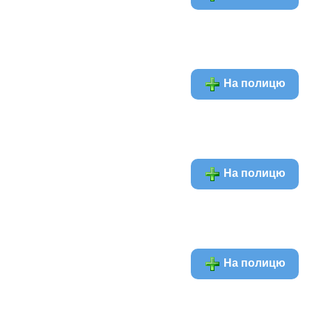
На полицю
На полицю
На полицю