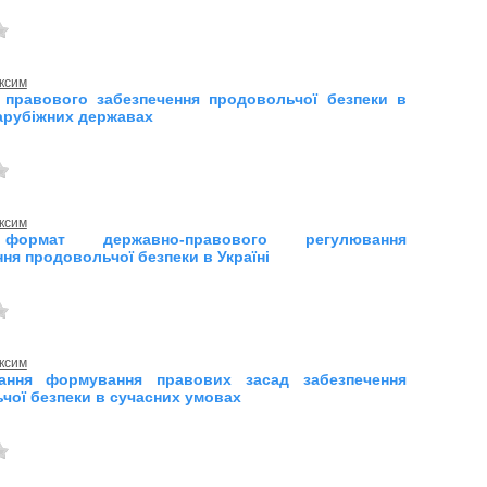
ксим
правового забезпечення продовольчої безпеки в
арубіжних державах
ксим
ормат державно-правового регулювання
ня продовольчої безпеки в Україні
ксим
тання формування правових засад забезпечення
чої безпеки в сучасних умовах