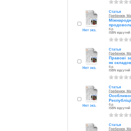
Статья
Гребенюк, М
Міжнародн
продовольч
б.р.
Нет экз.
ISBN відсутній
Статья
Гребенюк, М
Правові з
як складов
б.р.
Нет экз.
ISBN відсутній
Статья
Гребенюк, М
Особливос
Республіці
б.р.
Нет экз.
ISBN відсутній
Статья
Гребенюк, М