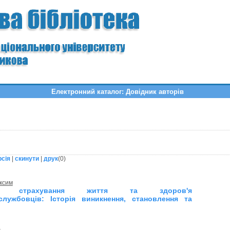
Електронний каталог: Довідник авторів
рсія
|
скинути
|
друк
(
0
)
ксим
не страхування життя та здоров'я
службовців: Історія виникнення, становлення та