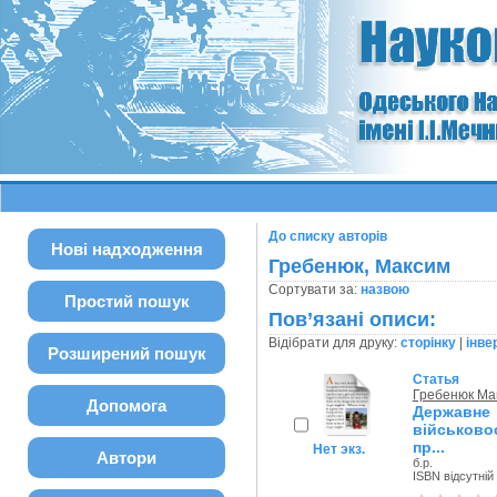
До списку авторів
Нові надходження
Гребенюк, Максим
Сортувати за:
назвою
Простий пошук
Пов’язані описи:
Відібрати для друку:
сторінку
|
інве
Розширений пошук
Статья
Гребенюк Ма
Допомога
Держав
військово
пр...
Нет экз.
Автори
б.р.
ISBN відсутній