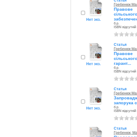
Статья
Гребенюк Ма
Правов
сільськ
забезпечен
Нет экз.
б.р.
ISBN відсутній
Статья
Гребенюк Ма
Правов
сільсько
гарант...
Нет экз.
б.р.
ISBN відсутній
Статья
Гребенюк Ма
Запровад
запорука с
б.р.
Нет экз.
ISBN відсутній
Статья
Гребенюк, М