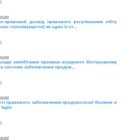
аксим
о-правовий досвід правового регулювання обігу
их талонів(карток) як один із ст...
аксим
асади запобігання проявам аграрного біотероризму
а системи забезпечення продов...
аксим
ті правового забезпечення продовольчої безпеки в
 Індія
аксим