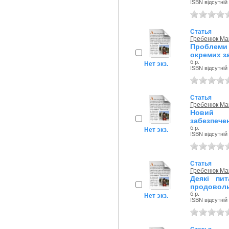
ISBN відсутній
Статья
Гребенюк Ма
Проблеми 
окремих з
б.р.
Нет экз.
ISBN відсутній
Статья
Гребенюк Ма
Новий ф
забезпечен
б.р.
Нет экз.
ISBN відсутній
Статья
Гребенюк Ма
Деякі пи
продоволь
б.р.
Нет экз.
ISBN відсутній