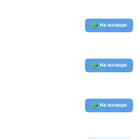
На полицю
На полицю
На полицю