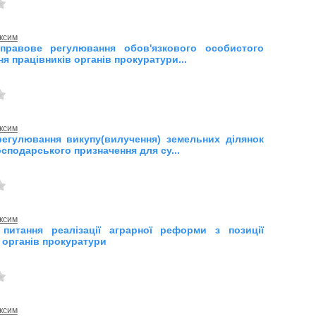
ксим
-правове регулювання обов'язкового особистого
я працівників органів прокуратури...
ксим
егулювання викупу(вилучення) земельних ділянок
сподарського призначення для су...
ксим
 питання реалізації аграрної реформи з позиції
 органів прокуратури
ксим