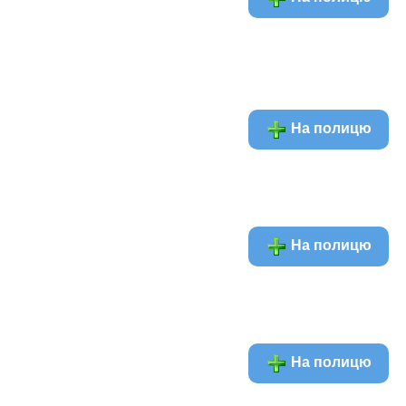
На полицю
На полицю
На полицю