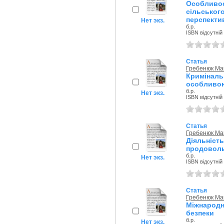
Особл
сільськ
перспектив
Нет экз.
б.р.
ISBN відсутній
Статья
Гребенюк Ма
Криміналь
особливою
б.р.
Нет экз.
ISBN відсутній
Статья
Гребенюк Ма
Діяльніс
продоволь
б.р.
Нет экз.
ISBN відсутній
Статья
Гребенюк Ма
Міжнарод
безпеки
б.р.
Нет экз.