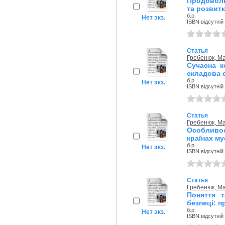
Продоволь
та розвит
б.р.
Нет экз.
ISBN відсутній
Статья
Гребенюк, М
Сучасна к
складова 
б.р.
Нет экз.
ISBN відсутній
Статья
Гребенюк, М
Особливос
країнах му
б.р.
Нет экз.
ISBN відсутній
Статья
Гребенюк, М
Поняття 
безпеці: п
б.р.
Нет экз.
ISBN відсутній