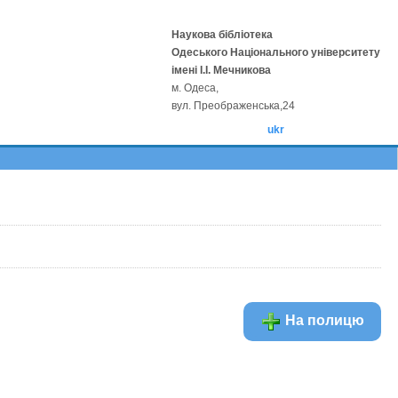
Наукова бібліотека
Одеського Національного університету
імені І.І. Мечникова
м. Одеса,
вул. Преображенська,24
ukr
На полицю