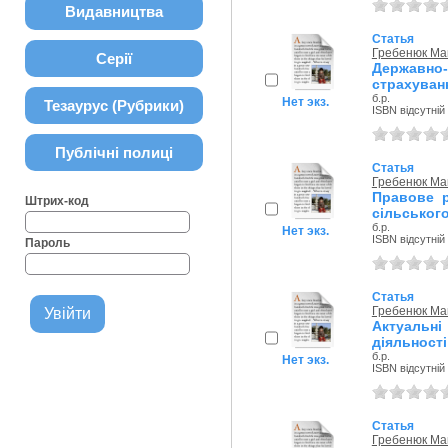
Видавництва
Статья
Гребенюк Ма
Серії
Державно
страхуванн
б.р.
Нет экз.
Тезаурус (Рубрики)
ISBN відсутній
Публічні полиці
Статья
Гребенюк Ма
Правове р
Штрих-код
сільського
б.р.
Нет экз.
ISBN відсутній
Пароль
Статья
Гребенюк Ма
Актуальні
діяльності
б.р.
Нет экз.
ISBN відсутній
Статья
Гребенюк Ма