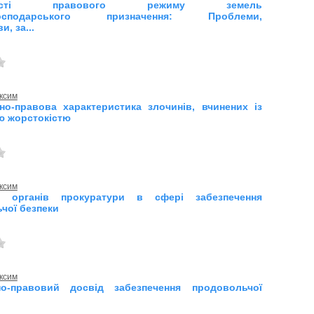
ивості правового режиму земель
огосподарського призначення: Проблеми,
и, за...
ксим
но-правова характеристика злочинів, вчинених із
 жорстокістю
ксим
ть органів прокуратури в сфері забезпечення
чої безпеки
ксим
но-правовий досвід забезпечення продовольчої