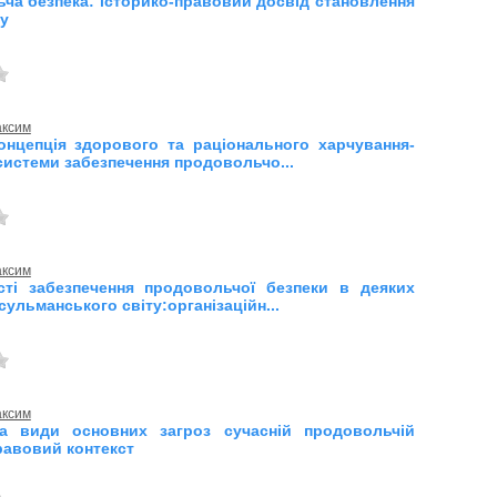
ча безпека: історико-правовий досвід становлення
ку
аксим
онцепція здорового та раціонального харчування-
системи забезпечення продовольчо...
аксим
ті забезпечення продовольчої безпеки в деяких
сульманського світу:організаційн...
аксим
та види основних загроз сучасній продовольчій
равовий контекст