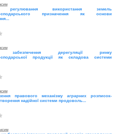
ксим
е регулювання використання земель
огосподарського призначення як основи
ня...
ксим
е забезпечення дерегуляції ринку
господарської продукції як складова системи
ксим
ження правового механізму аграрних розписок-
творення надійної системи продоволь...
аксим