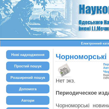
Електронний ката
Нові надходження
Чорноморські н
Пер
Простий пошук
Авт
Чор
Вида
Розширений пошук
ISBN
Нет экз.
Допомога
Периодическое изд
Автори
Чорноморські новини