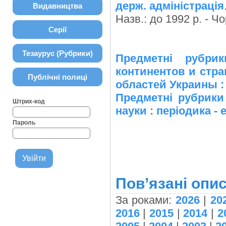
держ. адміністрація
Видавництва
Назв.: до 1992 р. - 
Серії
Тезаурус (Рубрики)
Предметні рубри
континентов и стра
Публічні полиці
областей Украины :
Предметні рубрики
Штрих-код
науки : періодика - 
Пароль
Пов’язані опис
За роками:
2026
|
20
2016
|
2015
|
2014
|
2