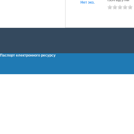
ISBN відсутній
Нет экз.
Паспорт електронного ресурсу