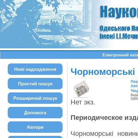
Електронний ката
Нові надходження
Чорноморські н
Пер
Простий пошук
Авт
Чор
Вида
Розширений пошук
ISBN
Нет экз.
Допомога
Периодическое изд
Автори
Чорноморські новини