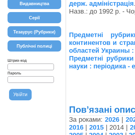
держ. адміністрація
Видавництва
Назв.: до 1992 р. - 
Серії
Тезаурус (Рубрики)
Предметні рубри
континентов и стра
Публічні полиці
областей Украины :
Предметні рубрики
Штрих-код
науки : періодика - 
Пароль
Пов’язані опис
За роками:
2026
|
20
2016
|
2015
| 2014 |
2