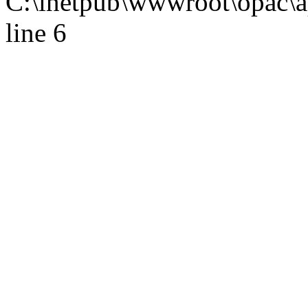
C:\inetpub\wwwroot\opac\ap
line 6