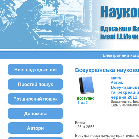
Електронний ката
Нові надходження
Всеукраїнська науково
Книга
Автор:
Простий пошук
Всеукраїнсь
та рекреацій
червня 2012 
Розширений пошук
Доступно
Видавництво:
Інн
1 из 2
ISBN 978-966-888
Допомога
Книга
125-а 2655
Автори
Всеукраїнська науково-практична конф