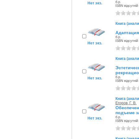
б.р.
Нет экз.
ISBN відсутній
Книга (анали
Адаптация
б.р.
ISBN відсутній
Нет экз.
Книга (анали
Эстетиче
рекреацио
б.р.
Нет экз.
ISBN відсутній
Книга (анали
Егоров, Г. В.
Обеспече
подъеме з
б.р.
Нет экз.
ISBN відсутній
Книга (анали