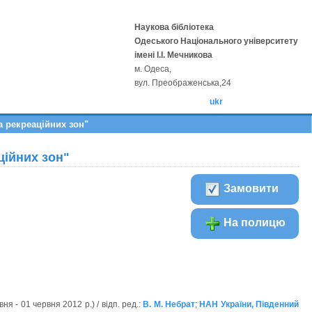
Наукова бібліотека
Одеського Національного університету
імені І.І. Мечникова
м. Одеса,
вул. Преображенська,24
ukr
а рекреаційних зон"
ційних зон"
Замовити
На полицю
ня - 01 червня 2012 р.) / відп. ред.:
В. М. Небрат
;
НАН України, Південний