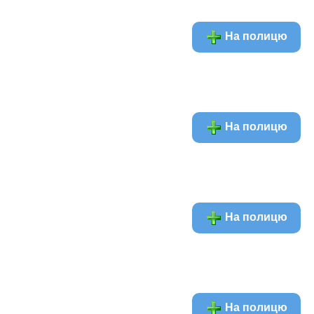
На полицю
На полицю
На полицю
На полицю