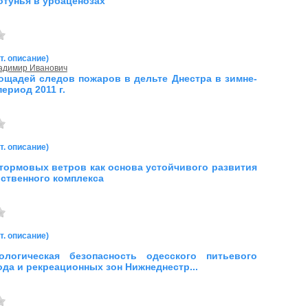
отунья в урбаценозах
т. описание)
адимир Иванович
ощадей следов пожаров в дельте Днестра в зимне-
ериод 2011 г.
т. описание)
тормовых ветров как основа устойчивого развития
ственного комплекса
т. описание)
кологическая безопасность одесского питьевого
да и рекреационных зон Нижнеднестр...