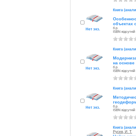
Книга (анали
Особенно
объектах
б.р.
Нет экз.
ISBN відсутній
Книга (анали
Модерниза
на основе
б.р.
Нет экз.
ISBN відсутній
Книга (анали
Методич
геодеформ
б.р.
Нет экз.
ISBN відсутній
Книга (анали
Русев, И. Т.