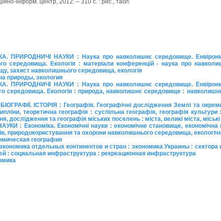
аційно-інформ. центр, 2012. – 310 с. : рис., табл.
А. ПРИРОДНИЧІ НАУКИ : Наука про навколишнє середовище. Енвіронме
го середовища. Екологія : матеріали конференцій - наука про навколи
у, захист навколишнього середовища, екологія
на природы, экология
А. ПРИРОДНИЧІ НАУКИ : Наука про навколишнє середовище. Енвіронме
го середовища. Екологія : природа, навколишнє середовище : навколиш
ІОГРАФІЇ. ІСТОРІЯ : Географія. Географічні дослідження Землі та окремих
ципліни, теоретична географія : суспільна географія, географія культури 
ння, дослідження та географія міських поселень : міста, великі міста, міс
УКИ : Економіка. Економічні науки : економічне становище, економічна п
сів, природокористування та охорони навколишнього середовища, екологіч
омическая география
 экономика отдельных континентов и стран : экономика Украины : сектора
й : социальная инфраструктура : рекреационная инфраструктура
омика