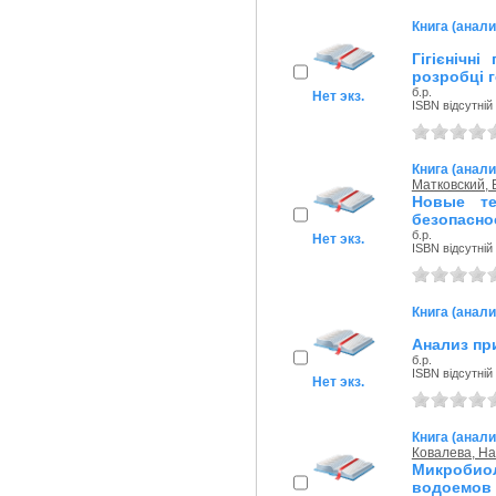
Книга (анали
Гігієнічн
розробці г
б.р.
Нет экз.
ISBN відсутній
Книга (анали
Матковский, В
Новые те
безопасно
б.р.
Нет экз.
ISBN відсутній
Книга (анали
Анализ пр
б.р.
ISBN відсутній
Нет экз.
Книга (анали
Ковалева, Н
Микробио
водоемов 