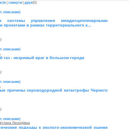
рсія
|
скинути
|
друк
(
0
)
т. описание)
ка системы управления междисциплинарными
и проектами в рамках территориального к...
т. описание)
.
й газ - незримый враг в большом городе
т. описание)
.
ные причины сероводородной катастрофы Черного
т. описание)
ітлана Леонідівна
ические подходы к эколого-экономической оценке