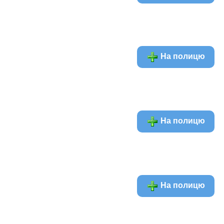
На полицю
На полицю
На полицю