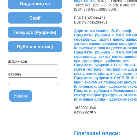
наук. центр
[та ін.]. – Одеса : Іннов
Видавництва
Текст: укр., рос. – Бібліогр. в кінці ст.
ISBN 978-966-8885-70-9.
Серії
ББК Б1(45Ук)я431
ББК У9(4Ук)28я431
Дарители = Іваниця, В. О., проф.
Тезаурус (Рубрики)
Предметні рубрики = МАТЕМАТИК
середовищу, захист навколишньо
загроза навколишньому середовищ
Публічні полиці
Ключевые слова = одессика-охра
Предметні рубрики = МАТЕМАТИК
середовищу, захист навколишньо
культуросфера : урбоекологія
Штрих-код
Предметні рубрики = ГЕОГРАФІЯ. Б
галузі географії, географічні дис
міста, великі міста, міські поселе
Пароль
Предметні рубрики = СУСПІЛЬНІ НА
ціни : економiка природних ресур
Ключевые слова = одессика-экон
Предметні рубрики = Экономика :
сектор инфраструктурных отрасле
Ключевые слова = одессика-экон
1622031 ОФ
е299292 Ф 5
Пов’язані описи: