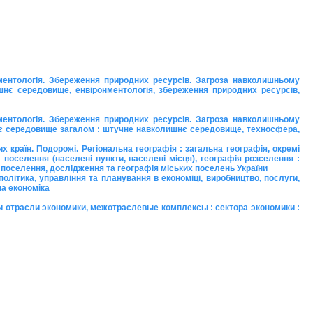
нтологія. Збереження природних ресурсів. Загроза навколишньому
шнє середовище, енвіронментологія, збереження природних ресурсів,
нтологія. Збереження природних ресурсів. Загроза навколишньому
нє середовище загалом : штучне навколишнє середовище, техносфера,
 країн. Подорожі. Регіональна географія : загальна географія, окремі
: поселення (населені пункти, населені місця), географія розселення :
ькі поселення, дослідження та географія міських поселень України
олітика, управління та планування в економіці, виробництво, послуги,
на економіка
 и отрасли экономики, межотраслевые комплексы : сектора экономики :