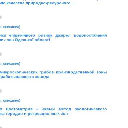
ию качества природно-ресурсного ...
т. описание)
нки епідемічного ризику джерел водопостачання
их зон Одеської області
т. описание)
микроскопических грибов производственной зоны
брабатывающего завода
т. описание)
ая цветометрия - новый метод экологического
га городов и рекреационных зон