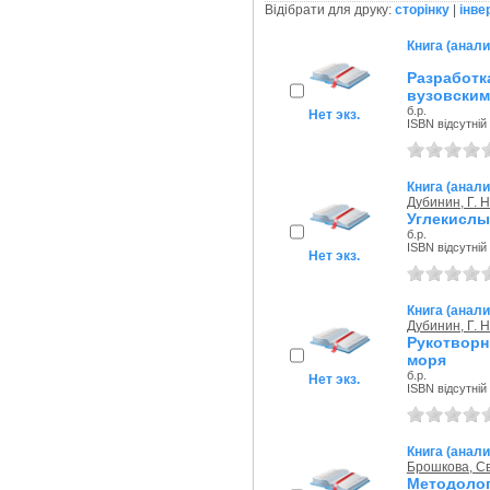
Відібрати для друку:
сторінку
|
інве
Книга (анали
Разработ
вузовским
б.р.
Нет экз.
ISBN відсутній
Книга (анали
Дубинин, Г. Н
Углекислы
б.р.
ISBN відсутній
Нет экз.
Книга (анали
Дубинин, Г. Н
Рукотвор
моря
б.р.
Нет экз.
ISBN відсутній
Книга (анали
Брошкова, Св
Методолог