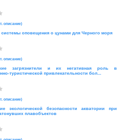
т. описание)
 системы оповещения о цунами для Черного моря
т. описание)
ские загрязнители и их негативная роль в
нно-туристической привлекательности бол...
т. описание)
ние экологической безопасности акватории при
атонувших плавобъектов
т. описание)