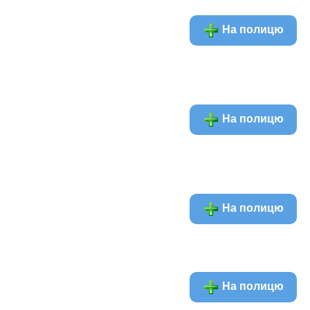
На полицю
На полицю
На полицю
На полицю