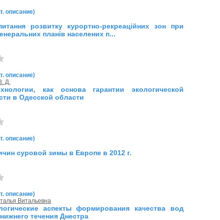
т. описание)
і питання розвитку курортно-рекреаційних зон при
енеральних планів населених п...
т. описание)
. Д.
хнологии, как основа гарантии экологической
сти в Одесской области
т. описание)
ичин суровой зимы в Европе в 2012 г.
т. описание)
аталья Витальевна
логические аспекты формирования качества вод
нижнего течения Днестра