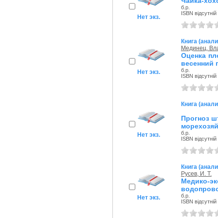
Чайка-хох
б.р.
ISBN відсутній
Нет экз.
Книга (анали
Мединец, Вл
Оценка пл
весенний п
б.р.
Нет экз.
ISBN відсутній
Книга (анали
Прогноз ш
морехозяй
б.р.
Нет экз.
ISBN відсутній
Книга (анали
Русев, И. Т.
Медико-э
водопрово
б.р.
Нет экз.
ISBN відсутній