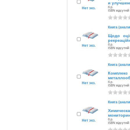
и улучшен
б.р.
Нет экз.
ISBN відсутній
Книга (анали
Щодо оці
рекреаційн
б.р.
Нет экз.
ISBN відсутній
Книга (анали
Комплекс 
металлоо
б.р.
Нет экз.
ISBN відсутній
Книга (анали
Химическ
мониторин
б.р.
Нет экз.
ISBN відсутній