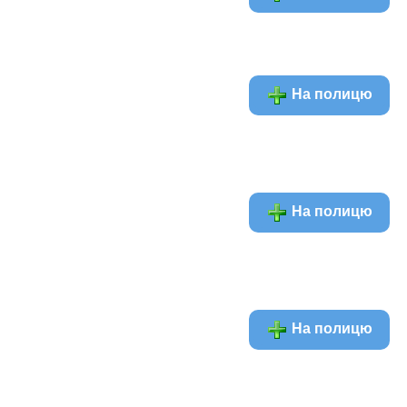
На полицю
На полицю
На полицю