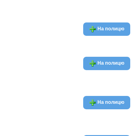
На полицю
На полицю
На полицю