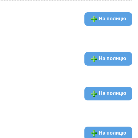
На полицю
На полицю
На полицю
На полицю