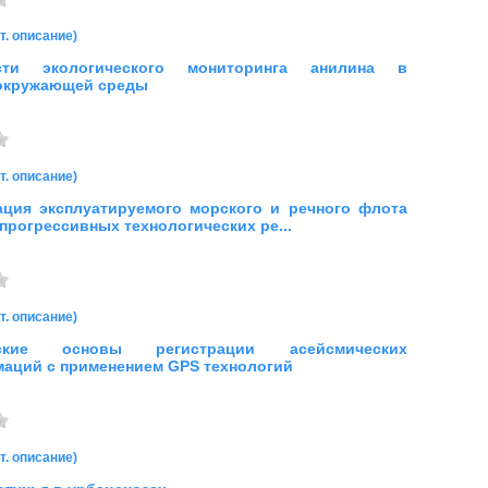
т. описание)
сти экологического мониторинга анилина в
 окружающей среды
т. описание)
ция эксплуатируемого морского и речного флота
 прогрессивных технологических ре...
т. описание)
еские основы регистрации асейсмических
аций с применением GPS технологий
т. описание)