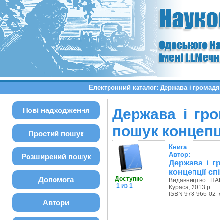
Електронний каталог: Держава і громадян
Нові надходження
Держава і гро
пошук концепці
Простий пошук
Книга
Автор:
Розширений пошук
Держава і г
концепції спі
Допомога
Доступно
Видавництво:
НАН
1 из 1
Кураса
, 2013 р.
ISBN 978-966-02-
Автори