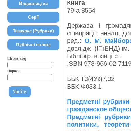
Книга
Видавництва
79-а 8554
Серії
Держава і громадян
Тезаурус (Рубрики)
співпраці : аналіт. до
ред.:
О. М. Майбор
Публічні полиці
дослідж. (ІПіЕНД) ім. 
Бібліогр. в кінці ст.
Штрих-код
ISBN 978-966-02-7119
Пароль
ББК Т3(4Ук)7,02
ББК Ф033.1
Предметні рубрики
гражданское общес
Предметні рубрики
политики, теорети