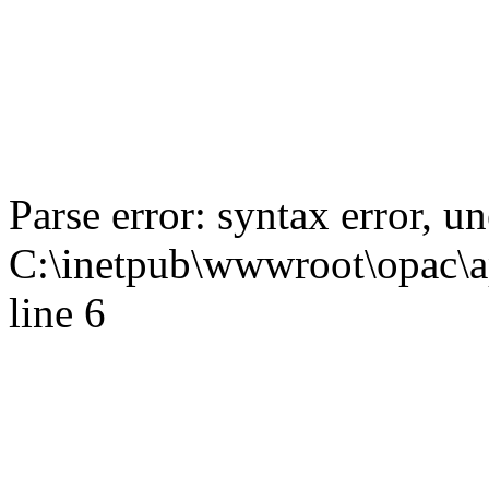
Parse error: syntax error,
C:\inetpub\wwwroot\opac\ap
line 6