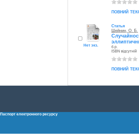
повний тек
Статья
Шейнин, О. Б.
Случайнос
эллиптич
Нет экз.
б.р.
ISBN відсутній
повний тек
Паспорт електронного ресурсу