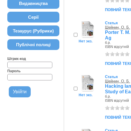
Видавництва
повний тек
Серії
Статья
Шейнин, О. Б.
Тезаурус (Рубрики)
Porter T. M.
Ag
Нет экз.
б.р.
Публічні полиці
ISBN відсутній
Штрих-код
повний тек
Пароль
Статья
Шейнин, О. Б.
Hacking Ian
Study of Ear
Нет экз.
б.р.
ISBN відсутній
повний тек
Статья