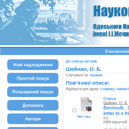
Електронний
До списку авторів
Нові надходження
Шейнин, О. Б.
Сортувати за:
назвою
Простий пошук
Пов’язані описи:
Відібрати для друку:
сторінку
|
інверс
Розширений пошук
Статья
Шейнин, О. Б.
Допомога
Bernoulli, 
letter to a 
Нет экз.
б.р.
Автори
ISBN відсутній