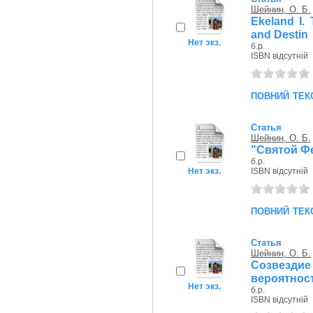
Шейнин, О. Б.
Ekeland I.
and Destin
Нет экз.
б.р.
ISBN відсутній
повний тек
Статья
Шейнин, О. Б.
"Святой Ф
б.р.
Нет экз.
ISBN відсутній
повний тек
Статья
Шейнин, О. Б.
Созвезд
вероятнос
Нет экз.
б.р.
ISBN відсутній