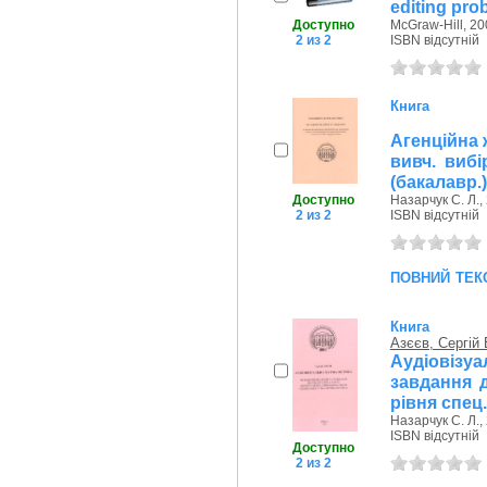
editing pro
Доступно
McGraw-Hill, 20
2 из 2
ISBN відсутній
Книга
Агенційна 
вивч. виб
(бакалавр.
Назарчук С. Л.,
Доступно
ISBN відсутній
2 из 2
повний тек
Книга
Азєєв, Сергій
Аудіовізу
завдання д
рівня спец
Назарчук С. Л.,
ISBN відсутній
Доступно
2 из 2