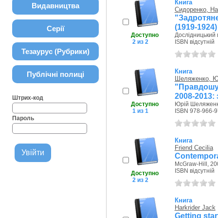
Книга
Видавництва
Сидоренко, На
"Задротян
(1919-1924)
Серії
Доступно
Дослідницький ц
2 из 2
ISBN відсутній
Тезаурус (Рубрики)
Книга
Публічні полиці
Шеляженко, Ю
"Правдошу
2008-2013:
Штрих-код
Доступно
Юрій Шеляженко
1 из 1
ISBN 978-966-9
Пароль
Книга
Friend Cecilia
Contempora
McGraw-Hill, 20
ISBN відсутній
Доступно
2 из 2
Книга
Harkrider Jack
Getting star