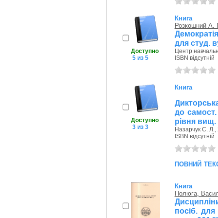
Книга
Розкошний А. 
Демократія
для студ. в
Доступно
Центр навчально
5 из 5
ISBN відсутній
Книга
Дикторська
до самост.
Доступно
рівня вищ.
3 из 3
Назарчук С. Л.,
ISBN відсутній
повний тек
Книга
Полюга, Васи
Дисципліни
посіб. для