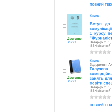
повний тек
Книга
Вступ до 
комунікаці
1 курсу пе
"Журналіс
Доступно
2 из 2
Назарчук С. Л.,
ISBN відсутній
Книга
Задорожня, Ал
Галузева
комерційн
Доступно
занять для
2 из 2
освіти спе
Назарчук С. Л.,
ISBN відсутній
повний тек