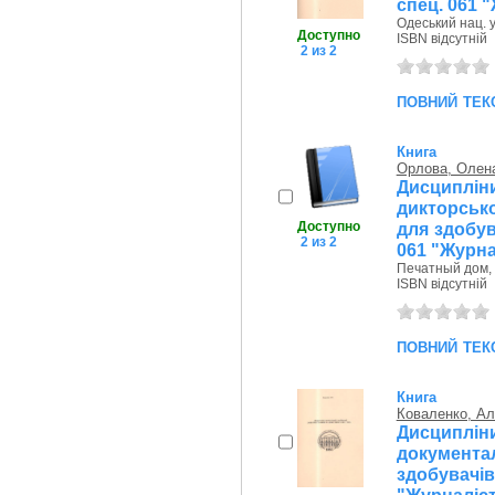
спец. 061 
Одеський нац. у
Доступно
ISBN відсутній
2 из 2
повний тек
Книга
Орлова, Олен
Дисциплі
дикторсько
Доступно
для здобув
2 из 2
061 "Журна
Печатный дом, 
ISBN відсутній
повний тек
Книга
Коваленко, Ал
Дисципліни
документа
здобувачі