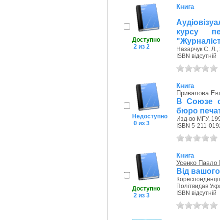
Книга
Аудіовізуа
курсу пе
Доступно
"Журналіс
2 из 2
Назарчук С. Л.,
ISBN відсутній
Книга
Привалова Ев
В Союзе с
бюро печат
Недоступно
Изд-во МГУ, 199
0 из 3
ISBN 5-211-019
Книга
Усенко Павло 
Від вашого
Кореспонденції
Політвидав Укра
Доступно
ISBN відсутній
2 из 3