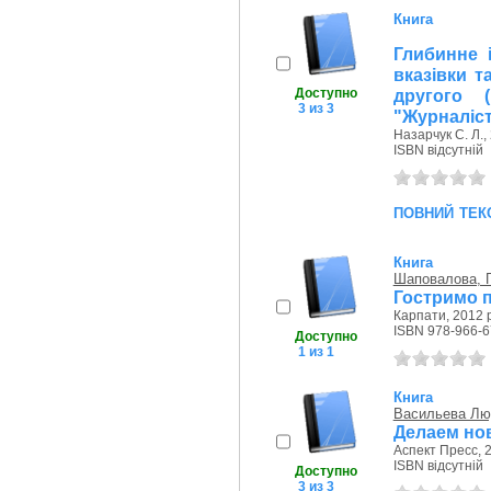
Книга
Глибинне і
вказівки т
Доступно
другого 
3 из 3
"Журналіс
Назарчук С. Л.,
ISBN відсутній
повний тек
Книга
Шаповалова, Г
Гостримо п
Карпати, 2012 р
ISBN 978-966-6
Доступно
1 из 1
Книга
Васильева Лю
Делаем но
Аспект Пресс, 2
ISBN відсутній
Доступно
3 из 3