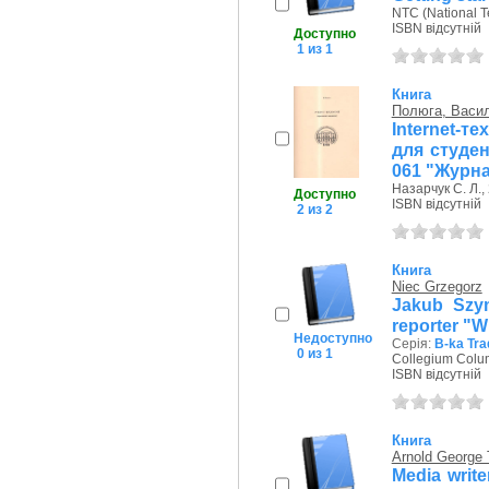
NTC (National T
ISBN відсутній
Доступно
1 из 1
Книга
Полюга, Васи
Internet-те
для студен
061 "Журна
Назарчук С. Л.,
Доступно
ISBN відсутній
2 из 2
Книга
Niec Grzegorz
Jakub Szym
reporter "
Недоступно
Серія:
B-ka Tra
0 из 1
Collegium Colu
ISBN відсутній
Книга
Arnold George 
Media writ