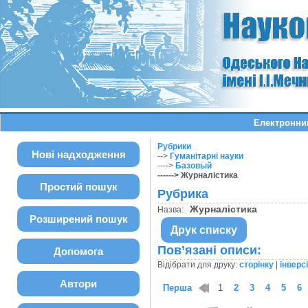
Електронний
Рубрики
Нові надходження
-->
Гуманітарні науки
---->
Базовый
------> Журналістика
Простий пошук
Рубрика
Журналістика
Назва:
Розширений пошук
Друк списку
Пов’язані описи:
Допомога
Відібрати для друку:
сторінку
|
інверс
Автори
Перша
1
2
3
4
5
6