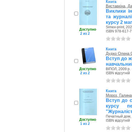
Книга
Виставкіна, Да
Виклики і
та журналі
курсу 2 маг
Simex-print, 202
Доступно
ISBN 978-617-7
2 из 2
Книга
Дудко Олена С
Вступ до ж
навчальни
Доступно
ВІПОЛ, 2009 р.
2 из 2
ISBN відсутній
Книга
Мороз, Галина
Вступ до с
курсу пе
"Журналіс
Печатный дом, 
Доступно
ISBN відсутній
1 из 2