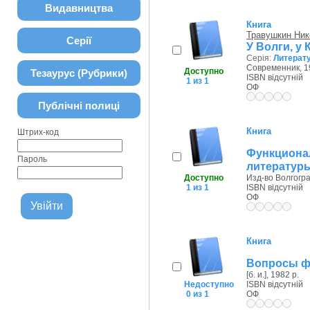
Видавництва
Книга
Травушкин Ник
Серії
У Волги, у 
Серія:
Литерат
Современник, 1
Доступно
Тезаурус (Рубрики)
ISBN відсутній
1 из 1
ОФ
Публічні полиці
Книга
Штрих-код
Функциона
Пароль
литературы
Доступно
Изд-во Волгоград
1 из 1
ISBN відсутній
ОФ
Книга
Вопросы ф
[б. и.], 1982 р.
Недоступно
ISBN відсутній
0 из 1
ОФ