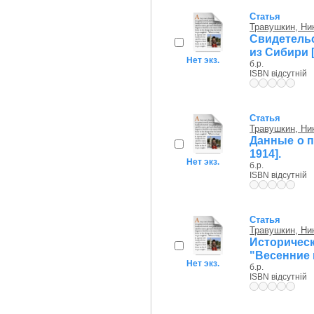
Статья
Травушкин, Ни
Свидетель
из Сибири [
Нет экз.
б.р.
ISBN відсутній
Статья
Травушкин, Ни
Данные о п
1914].
Нет экз.
б.р.
ISBN відсутній
Статья
Травушкин, Ни
Историче
"Весенние
Нет экз.
б.р.
ISBN відсутній