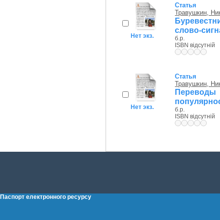
Статья
Травушкин, Ни
Буревестни
слово-сигн
Нет экз.
б.р.
ISBN відсутній
Статья
Травушкин, Ни
Переводы 
популярно
Нет экз.
б.р.
ISBN відсутній
Паспорт електронного ресурсу