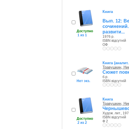
Книга
Вып. 12: В
сочинений
Доступно
развити...
1 из 1
1976 р.
ISBN відсутній
ОФ
Книга (аналит
Травушкин, Ни
Сюжет пов
б.р.
Нет экз.
ISBN відсутній
Книга
Травушкин, Ни
Чернышевск
Худож. лит., 197
ISBN відсутній
Доступно
Ф 2
2 из 2