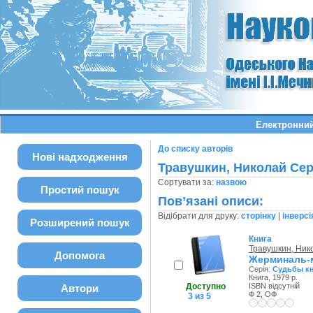
Електронний
До списку авторів
Нові надходження
Травушкин, Николай Се
Сортувати за:
назвою
Простий пошук
Пов’язані описи:
Відібрати для друку:
сторінку
|
інверсі
Розширений пошук
Книга
Травушкин, Ник
Допомога
Жерминаль-м
Серія:
Судьбы к
Книга, 1979 р.
Доступно
ISBN відсутній
Автори
Ф 2, ОФ
3 из 5