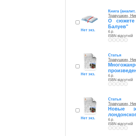
Книга (аналит
Травушкин, Ни
О сюжете 
Балуев"
Нет экз.
б.р.
ISBN відсутній
Статья
Травушкин, Ни
Многожанр
произведен
Нет экз.
б.р.
ISBN відсутній
Статья
Травушкин, Ни
Новые э
лондонско
Нет экз.
б.р.
ISBN відсутній