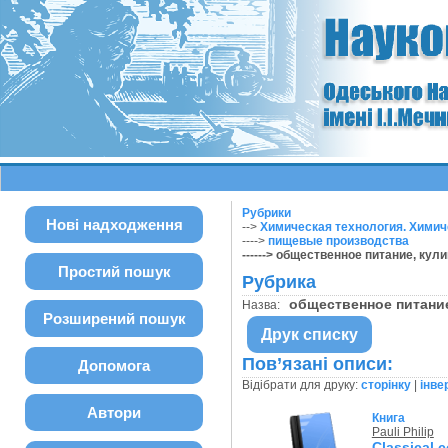
Рубрики
Нові надходження
-->
Химическая технология. Химич
---->
пищевые производства
------> общественное питание, кул
Простий пошук
Рубрика
общественное питани
Назва:
Розширений пошук
Друк списку
Пов’язані описи:
Допомога
Відібрати для друку:
сторінку
|
інве
Автори
Книга
Pauli Philip
Classical 