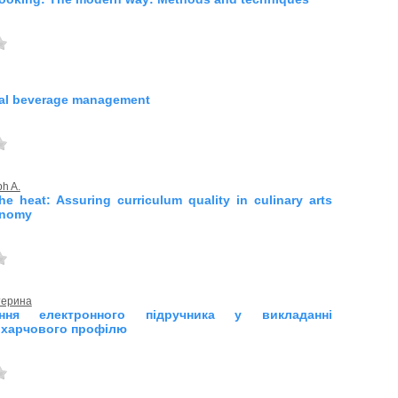
nal beverage management
h A.
he heat: Assuring curriculum quality in culinary arts
onomy
терина
ання електронного підручника у викладанні
 харчового профілю