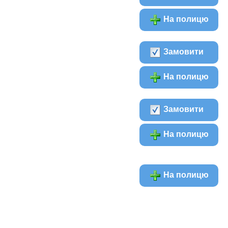
На полицю
Замовити
На полицю
Замовити
На полицю
На полицю