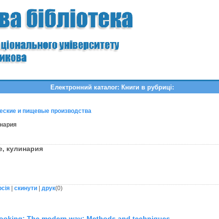
Електронний каталог: Книги в рубриці:
еские и пищевые производства
инария
е, кулинария
рсія
|
скинути
|
друк
(
0
)
cooking: The modern way: Methods and techniques