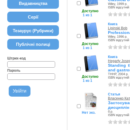
Видавництва
Wiley, 1999 р.
ISBN відсутній
Доступно
1 из 1
Серії
Книга
Lipinski Bob
Тезаурус (Рубрики)
Professio
Wiley, 1996 р.
ISBN відсутній
Публічні полиці
Доступно
1 из 1
Книга
Штрих-код
Hegarty Josep
Standing t
and gastr
Пароль
THHP, 2004 р.
Доступно
ISBN відсутній
1 из 1
Статья
Власенко Ка
Застосув
дисциплін
б.р.
Нет экз.
ISBN відсутній