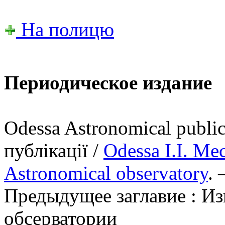
На полицю
Периодическое издание
Odessa Astronomical publi
публікації /
Odessa І.І. Me
Astronomical observatory
. 
Предыдущее заглавие : И
обсерватории