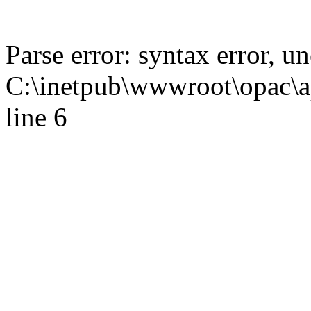
Parse error: syntax error,
C:\inetpub\wwwroot\opac\ap
line 6