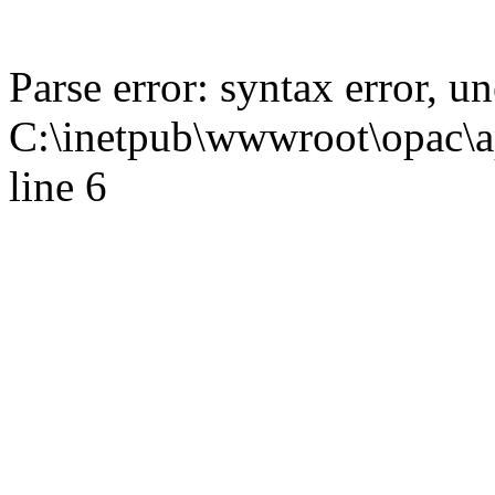
Parse error: syntax error,
C:\inetpub\wwwroot\opac\ap
line 6