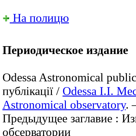
На полицю
Периодическое издание
Odessa Astronomical publi
публікації /
Odessa І.І. Me
Astronomical observatory
. 
Предыдущее заглавие : И
обсерватории